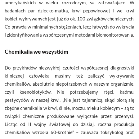
amerykańskich w wieku rozrodczym, są zatrważające. W
badaniach par dziecko-matka, krwi pępowinowej i we krwi
kobiet wykrywanych jest już do ok. 100 związków chemicznych.
Co prawda w minimalnych stężeniach, lecz łatwych do wykrycia
i zidentyfikowania współczesnymi metodami biomonitorowania.
Chemikalia we wszystkim
Do przykładów niezwykłej czułości współczesnej diagnostyki
klinicznej człowieka musimy też zaliczyć wykrywanie
chemikaliów, absolutnie niepotrzebnych w naszym organizmie,
czyli ksenobiotyków. Nie potrzebujemy rtęci, kadmu,
pestycydów w naszej krwi. „Nie jest tajemnicą, skąd biorą się
zbędne chemikalia w krwi, ślinie, moczu, mleku kobiecym – są to
związki chemiczne produkowane wyłącznie przez przemysł.
Licząc od II wojny światowej do dzisiaj, roczna produkcja
chemikaliów wzrosła 60-krotnie” – zauważa toksykolog prof.