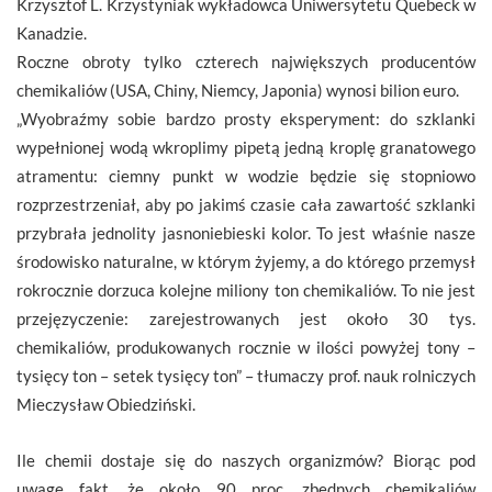
Krzysztof L. Krzystyniak wykładowca Uniwersytetu Quebeck w
Kanadzie.
Roczne obroty tylko czterech największych producentów
chemikaliów (USA, Chiny, Niemcy, Japonia) wynosi bilion euro.
„Wyobraźmy sobie bardzo prosty eksperyment: do szklanki
wypełnionej wodą wkroplimy pipetą jedną kroplę granatowego
atramentu: ciemny punkt w wodzie będzie się stopniowo
rozprzestrzeniał, aby po jakimś czasie cała zawartość szklanki
przybrała jednolity jasnoniebieski kolor. To jest właśnie nasze
środowisko naturalne, w którym żyjemy, a do którego przemysł
rokrocznie dorzuca kolejne miliony ton chemikaliów. To nie jest
przejęzyczenie: zarejestrowanych jest około 30 tys.
chemikaliów, produkowanych rocznie w ilości powyżej tony –
tysięcy ton – setek tysięcy ton” – tłumaczy prof. nauk rolniczych
Mieczysław Obiedziński.
Ile chemii dostaje się do naszych organizmów? Biorąc pod
uwagę fakt, że około 90 proc. zbędnych chemikaliów