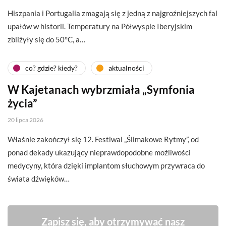
Hiszpania i Portugalia zmagają się z jedną z najgroźniejszych fal
upałów w historii. Temperatury na Półwyspie Iberyjskim
zbliżyły się do 50°C, a…
co? gdzie? kiedy?
aktualności
W Kajetanach wybrzmiała „Symfonia
życia”
20 lipca 2026
Właśnie zakończył się 12. Festiwal „Ślimakowe Rytmy”, od
ponad dekady ukazujący nieprawdopodobne możliwości
medycyny, która dzięki implantom słuchowym przywraca do
świata dźwięków…
Zapisz się, aby otrzymywać nasz