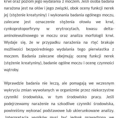
krwi oraz poziom jego wydalania z moczem. Jeśli osoba badana
narażona jest na ołów i jego związki, obok oceny funkcji nerek
jej (stężenie kreatyniny) i wykonania badania ogólnego moczu,
zalecane jest oznaczenie stężenia ołowiu we krwi,
cynkoprotoporfiryny w erytrocytach, kwasu delta-
aminolewulinowego w moczu oraz analiza morfologii krwi.
Wydaje się, że w przypadku narażenia na rtęć brakuje
możliwości bezpośredniego wydalania tego pierwiastka z
moczem. Badania zalecane obejmują: ocenę funkcji nerek
(stężenie kreatyniny), badanie ogólne moczu i ocenę czynności
wątroby.
Wprawdzie badania nie leczą, ale pomagają we wczesnym
wykryciu zmian wywołanych w organizmie przez niekorzystne
czynniki środowiska, w tym środowisko pracy. Jeśli
podejrzewamy narażenie na szkodliwe czynniki środowiska,
powinniśmy wykonać podstawowe lub ukierunkowane analizy.
„Interpretacja wyników musi być jednak prowadzona we