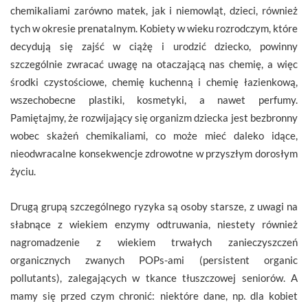
chemikaliami zarówno matek, jak i niemowląt, dzieci, również
tych w okresie prenatalnym. Kobiety w wieku rozrodczym, które
decydują się zajść w ciążę i urodzić dziecko, powinny
szczególnie zwracać uwagę na otaczającą nas chemię, a więc
środki czystościowe, chemię kuchenną i chemię łazienkową,
wszechobecne plastiki, kosmetyki, a nawet perfumy.
Pamiętajmy, że rozwijający się organizm dziecka jest bezbronny
wobec skażeń chemikaliami, co może mieć daleko idące,
nieodwracalne konsekwencje zdrowotne w przyszłym dorosłym
życiu.
Drugą grupą szczególnego ryzyka są osoby starsze, z uwagi na
słabnące z wiekiem enzymy odtruwania, niestety również
nagromadzenie z wiekiem trwałych zanieczyszczeń
organicznych zwanych POPs-ami (persistent organic
pollutants), zalegających w tkance tłuszczowej seniorów. A
mamy się przed czym chronić: niektóre dane, np. dla kobiet