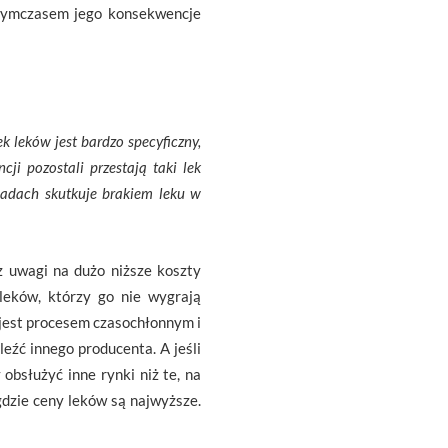
 tymczasem jego konsekwencje
k leków jest bardzo specyficzny,
i pozostali przestają taki lek
ładach skutkuje brakiem leku w
 uwagi na dużo niższe koszty
 leków, którzy go nie wygrają
 jest procesem czasochłonnym i
źć innego producenta. A jeśli
 obsłużyć inne rynki niż te, na
 gdzie ceny leków są najwyższe.