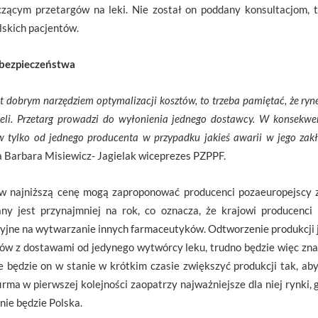
czącym przetargów na leki. Nie został on poddany konsultacjom,
lskich pacjentów.
bezpieczeństwa
t dobrym narzędziem optymalizacji kosztów, to trzeba pamiętać, że ryne
li. Przetarg prowadzi do wyłonienia jednego dostawcy. W konsekwencj
w tylko od jednego producenta w przypadku jakieś awarii w jego zak
a Barbara Misiewicz- Jagielak wiceprezes PZPPF.
w najniższą cenę mogą zaproponować producenci pozaeuropejscy z
any jest przynajmniej na rok, co oznacza, że krajowi producenci
cyjne na wytwarzanie innych farmaceutyków. Odtworzenie produkcji
w z dostawami od jedynego wytwórcy leku, trudno będzie więc znale
e będzie on w stanie w krótkim czasie zwiększyć produkcji tak, aby
irma w pierwszej kolejności zaopatrzy najważniejsze dla niej rynki,
ie będzie Polska.