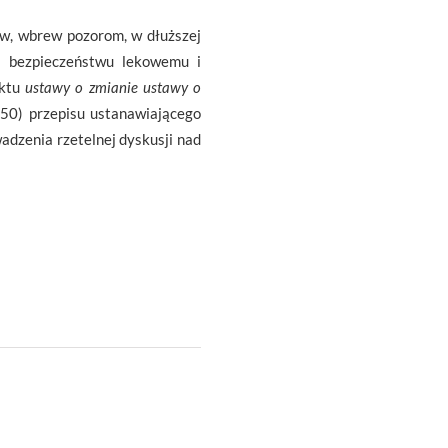
ów, wbrew pozorom, w dłuższej
t bezpieczeństwu lekowemu i
ektu
ustawy
o zmianie ustawy o
50) przepisu ustanawiającego
wadzenia rzetelnej dyskusji nad