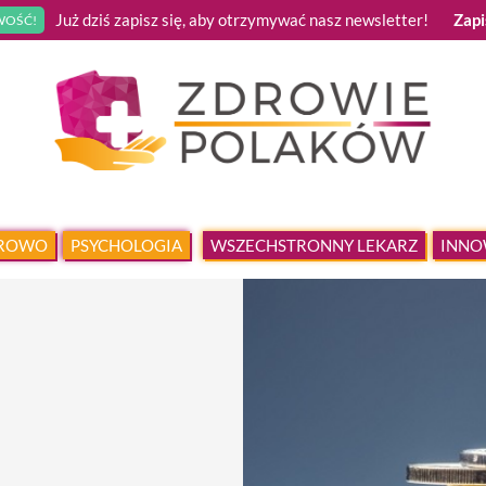
Już dziś zapisz się, aby otrzymywać nasz newsletter!
Zapi
OŚĆ!
DROWO
PSYCHOLOGIA
WSZECHSTRONNY LEKARZ
INNO