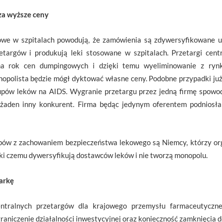
za wyższe ceny
owe w szpitalach powodują, że zamówienia są zdywersyfikowane u
etargów i produkują leki stosowane w szpitalach. Przetargi cent
na rok cen dumpingowych i dzięki temu wyeliminowanie z ryn
opolista będzie mógł dyktować własne ceny. Podobne przypadki już
upów leków na AIDS. Wygranie przetargu przez jedną firmę spowod
ż żaden inny konkurent. Firma będąc jedynym oferentem podniosła
ów z zachowaniem bezpieczeństwa lekowego są Niemcy, którzy org
ęki czemu dywersyfikują dostawców leków i nie tworzą monopolu.
arkę
tralnych przetargów dla krajowego przemysłu farmaceutyczn
raniczenie działalności inwestycyjnej oraz konieczność zamknięcia d