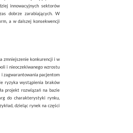
ziej innowacyjnych sektorów
zas dobrze zarabiających. W
irm, a w dalszej konsekwencji
 zmniejszenie konkurencji i w
oli i nieoczekiwanego wzrostu
i i zagwarantowania pacjentom
ie ryzyka wystąpienia braków
ła projekt rozwiązań na bazie
rg do charakterystyki rynku,
zykład, dzieląc rynek na części