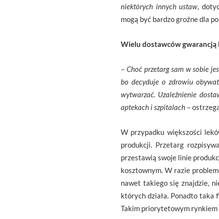
niektórych innych ustaw
, doty
mogą być bardzo groźne dla po
Wielu dostawców gwarancją 
–
Choć przetarg sam w sobie jes
bo decyduje o zdrowiu obywate
wytwarzać. Uzależnienie dosta
aptekach i szpitalach
– ostrzeg
W przypadku większości lekó
produkcji. Przetarg rozpisyw
przestawią swoje linie produk
kosztownym. W razie problemó
nawet takiego się znajdzie, ni
których działa. Ponadto taka f
Takim priorytetowym rynkiem n