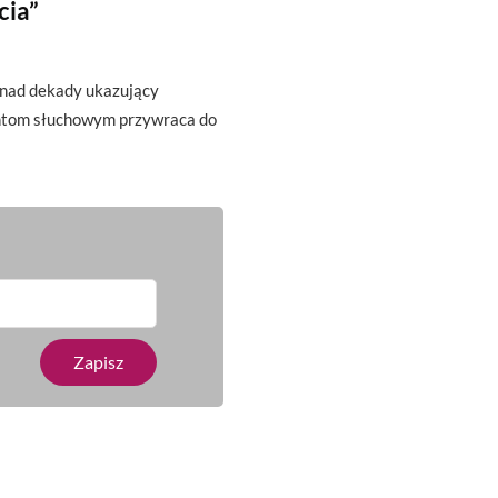
cia”
onad dekady ukazujący
antom słuchowym przywraca do