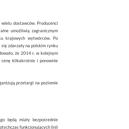
 wielu dostawców. Producenci
ralne umożliwią zagranicznym
ku krajowych wytwórców. Po
 się zdarzały na polskim rynku
owało, że 2014 r. w kolejnym
 cenę kilkakrotnie i ponownie
anizują przetargi na poziomie
ego będą miały bezpośrednie
otychczas funkcjonujących linii