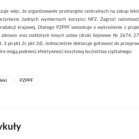
zuje więc, że organizowanie przetargów centralnych na zakup lek
przyniesie żadnych wymiernych korzyści NFZ. Zagrozi natomias
rodukcji krajowej. Dlatego PZPPF wnioskuje o wykreślenie z proj
e zdrowia oraz niektórych innych ustaw
(druki Sejmowe Nr 2674, 27
t. 3 po pkt 2c pkt 2d). Jednocześnie deklaruje gotowość do przepro
re mogą podnieść efektywność kosztową lecznictwa szpitalnego.
leki
PZPPF
ykuły