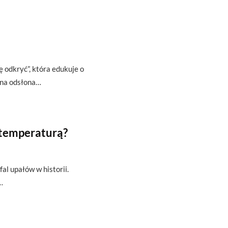
ę odkryć”, która edukuje o
zna odsłona…
 temperaturą?
fal upałów w historii.
…