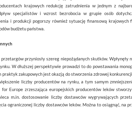
oducentach krajowych redukcję zatrudnienia w jednym z najbard
dpływ specjalistów i wzrost bezrobocia w grupie osób dotychc
enia i produkcji pogorszy również sytuację finansową krajowych f
hodów budżetu państwa.
innych
 przetargów przyniosły szereg niepożądanych skutków. Wpłynęły na
rynku. W dłuższej perspektywie prowadzi to do powstawania monop
 praktyk zakupowych jest okazją do stworzenia zdrowej konkurencj
zwiększenie liczby producentów na rynku, a tym samym zmniejszen
 for Europe zrzeszająca europejskich producentów leków stworzy
leca m.in. dostosowanie liczby dostawców wygrywających przeta
ęcia ograniczonej liczby dostawców leków. Można to osiągnąć, na pr