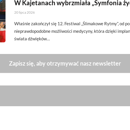
W Kajetanach wybrzmiała „Symfonia ży
20 lipca 2026
Właśnie zakończył się 12. Festiwal „Ślimakowe Rytmy”, od p
nieprawdopodobne możliwości medycyny, która dzięki impl
świata dźwięków…
Zapisz się, aby otrzymywać nasz newsletter