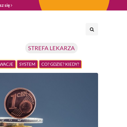
sz się
STREFA LEKARZA
WACJE
SYSTEM
CO? GDZIE? KIEDY?