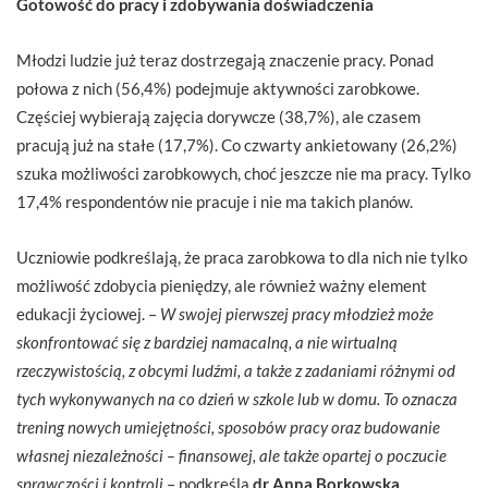
Gotowość do pracy i zdobywania doświadczenia
Młodzi ludzie już teraz dostrzegają znaczenie pracy. Ponad
połowa z nich (56,4%) podejmuje aktywności zarobkowe.
Częściej wybierają zajęcia dorywcze (38,7%), ale czasem
pracują już na stałe (17,7%). Co czwarty ankietowany (26,2%)
szuka możliwości zarobkowych, choć jeszcze nie ma pracy. Tylko
17,4% respondentów nie pracuje i nie ma takich planów.
Uczniowie podkreślają, że praca zarobkowa to dla nich nie tylko
możliwość zdobycia pieniędzy, ale również ważny element
edukacji życiowej. –
W swojej pierwszej pracy młodzież może
skonfrontować się z bardziej namacalną, a nie wirtualną
rzeczywistością, z obcymi ludźmi, a także z zadaniami różnymi od
tych wykonywanych na co dzień w szkole lub w domu. To oznacza
trening nowych umiejętności, sposobów pracy oraz budowanie
własnej niezależności – finansowej, ale także opartej o poczucie
sprawczości i kontroli
– podkreśla
dr Anna Borkowska
,