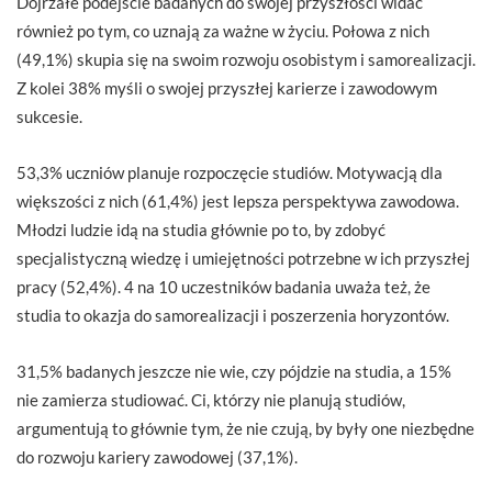
Dojrzałe podejście badanych do swojej przyszłości widać
również po tym, co uznają za ważne w życiu. Połowa z nich
(49,1%) skupia się na swoim rozwoju osobistym i samorealizacji.
Z kolei 38% myśli o swojej przyszłej karierze i zawodowym
sukcesie.
53,3% uczniów planuje rozpoczęcie studiów. Motywacją dla
większości z nich (61,4%) jest lepsza perspektywa zawodowa.
Młodzi ludzie idą na studia głównie po to, by zdobyć
specjalistyczną wiedzę i umiejętności potrzebne w ich przyszłej
pracy (52,4%). 4 na 10 uczestników badania uważa też, że
studia to okazja do samorealizacji i poszerzenia horyzontów.
31,5% badanych jeszcze nie wie, czy pójdzie na studia, a 15%
nie zamierza studiować. Ci, którzy nie planują studiów,
argumentują to głównie tym, że nie czują, by były one niezbędne
do rozwoju kariery zawodowej (37,1%).