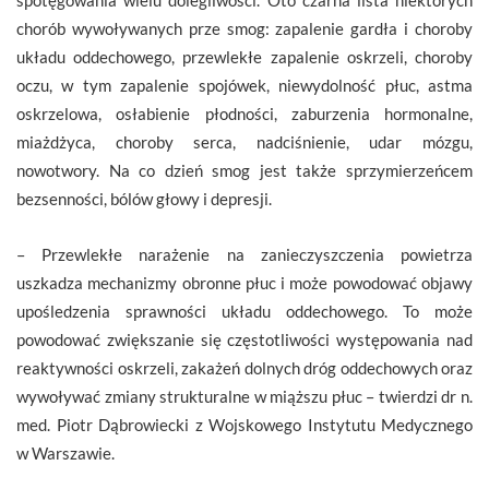
chorób wywoływanych prze smog: zapalenie gardła i choroby
układu oddechowego, przewlekłe zapalenie oskrzeli, choroby
oczu, w tym zapalenie spojówek, niewydolność płuc, astma
oskrzelowa, osłabienie płodności, zaburzenia hormonalne,
miażdżyca, choroby serca, nadciśnienie, udar mózgu,
nowotwory. Na co dzień smog jest także sprzymierzeńcem
bezsenności, bólów głowy i depresji.
– Przewlekłe narażenie na zanieczyszczenia powietrza
uszkadza mechanizmy obronne płuc i może powodować objawy
upośledzenia sprawności układu oddechowego. To może
powodować zwiększanie się częstotliwości występowania nad
reaktywności oskrzeli, zakażeń dolnych dróg oddechowych oraz
wywoływać zmiany strukturalne w miąższu płuc – twierdzi dr n.
med. Piotr Dąbrowiecki z Wojskowego Instytutu Medycznego
w Warszawie.