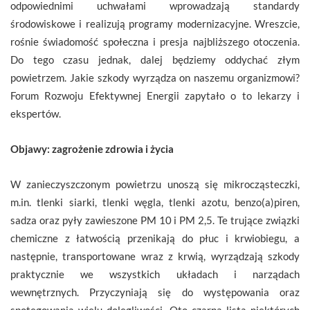
odpowiednimi uchwałami wprowadzają standardy
środowiskowe i realizują programy modernizacyjne. Wreszcie,
rośnie świadomość społeczna i presja najbliższego otoczenia.
Do tego czasu jednak, dalej będziemy oddychać złym
powietrzem. Jakie szkody wyrządza on naszemu organizmowi?
Forum Rozwoju Efektywnej Energii zapytało o to lekarzy i
ekspertów.
Objawy: zagrożenie zdrowia i życia
W zanieczyszczonym powietrzu unoszą się mikrocząsteczki,
m.in. tlenki siarki, tlenki węgla, tlenki azotu, benzo(a)piren,
sadza oraz pyły zawieszone PM 10 i PM 2,5. Te trujące związki
chemiczne z łatwością przenikają do płuc i krwiobiegu, a
następnie, transportowane wraz z krwią, wyrządzają szkody
praktycznie we wszystkich układach i narządach
wewnętrznych. Przyczyniają się do występowania oraz
spotęgowania wielu dolegliwości. Oto czarna lista niektórych