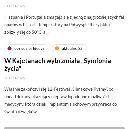
31 lipca 2026
Hiszpania i Portugalia zmagają się z jedną z najgroźniejszych fal
upałów w historii. Temperatury na Półwyspie Iberyjskim
zbliżyły się do 50°C, a…
co? gdzie? kiedy?
aktualności
W Kajetanach wybrzmiała „Symfonia
życia”
20 lipca 2026
Właśnie zakończył się 12. Festiwal „Ślimakowe Rytmy”, od
ponad dekady ukazujący nieprawdopodobne możliwości
medycyny, która dzięki implantom słuchowym przywraca do
świata dźwięków…