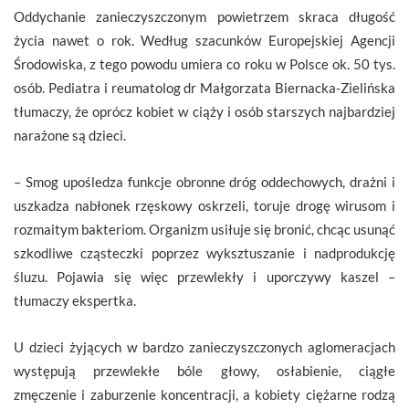
Oddychanie zanieczyszczonym powietrzem skraca długość
życia nawet o rok. Według szacunków Europejskiej Agencji
Środowiska, z tego powodu umiera co roku w Polsce ok. 50 tys.
osób. Pediatra i reumatolog dr Małgorzata Biernacka-Zielińska
tłumaczy, że oprócz kobiet w ciąży i osób starszych najbardziej
narażone są dzieci.
– Smog upośledza funkcje obronne dróg oddechowych, drażni i
uszkadza nabłonek rzęskowy oskrzeli, toruje drogę wirusom i
rozmaitym bakteriom. Organizm usiłuje się bronić, chcąc usunąć
szkodliwe cząsteczki poprzez wyksztuszanie i nadprodukcję
śluzu. Pojawia się więc przewlekły i uporczywy kaszel –
tłumaczy ekspertka.
U dzieci żyjących w bardzo zanieczyszczonych aglomeracjach
występują przewlekłe bóle głowy, osłabienie, ciągłe
zmęczenie i zaburzenie koncentracji, a kobiety ciężarne rodzą