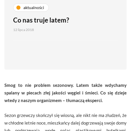
aktualności
Co nas truje latem?
12 lipca 2018
Smog to nie problem sezonowy. Latem także wdychamy
spalany w piecach złej jakości węgiel i śmieci. Co się dzieje
wtedy z naszym organizmem – tłumaczą eksperci.
Sezon grzewczy skończył się wiosną, ale nikt nie ma złudzeń, że
w chłodne letnie noce, mieszkańcy dalej dogrzewają swoje domy
lub podgrzewają wodę paląc plastikowymi butelkami,