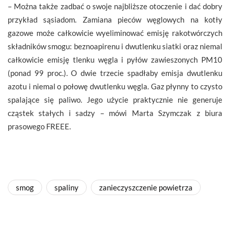
– Można także zadbać o swoje najbliższe otoczenie i dać dobry
przykład sąsiadom. Zamiana pieców węglowych na kotły
gazowe może całkowicie wyeliminować emisję rakotwórczych
składników smogu: beznoapirenu i dwutlenku siatki oraz niemal
całkowicie emisję tlenku węgla i pyłów zawieszonych PM10
(ponad 99 proc.). O dwie trzecie spadłaby emisja dwutlenku
azotu i niemal o połowę dwutlenku węgla. Gaz płynny to czysto
spalające się paliwo. Jego użycie praktycznie nie generuje
cząstek stałych i sadzy – mówi Marta Szymczak z biura
prasowego FREEE.
smog
spaliny
zanieczyszczenie powietrza