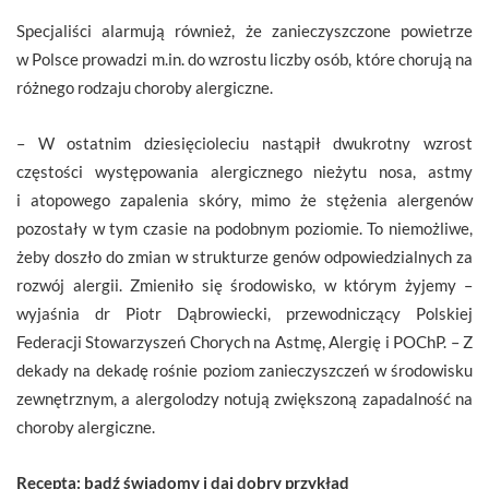
Specjaliści alarmują również, że zanieczyszczone powietrze
w Polsce prowadzi m.in. do wzrostu liczby osób, które chorują na
różnego rodzaju choroby alergiczne.
– W ostatnim dziesięcioleciu nastąpił dwukrotny wzrost
częstości występowania alergicznego nieżytu nosa, astmy
i atopowego zapalenia skóry, mimo że stężenia alergenów
pozostały w tym czasie na podobnym poziomie. To niemożliwe,
żeby doszło do zmian w strukturze genów odpowiedzialnych za
rozwój alergii. Zmieniło się środowisko, w którym żyjemy –
wyjaśnia dr Piotr Dąbrowiecki, przewodniczący Polskiej
Federacji Stowarzyszeń Chorych na Astmę, Alergię i POChP. – Z
dekady na dekadę rośnie poziom zanieczyszczeń w środowisku
zewnętrznym, a alergolodzy notują zwiększoną zapadalność na
choroby alergiczne.
Recepta: bądź świadomy i daj dobry przykład