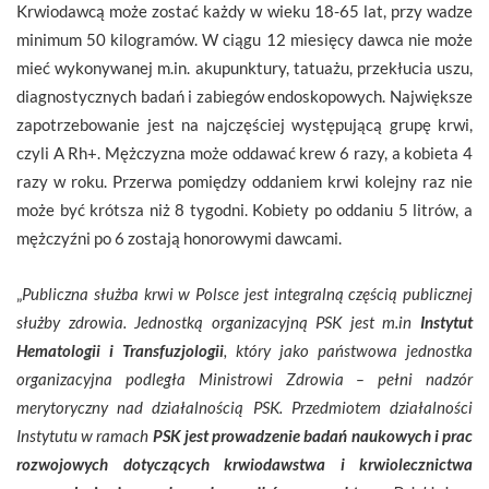
Krwiodawcą może zostać każdy w wieku 18-65 lat, przy wadze
minimum 50 kilogramów. W ciągu 12 miesięcy dawca nie może
mieć wykonywanej m.in. akupunktury, tatuażu, przekłucia uszu,
diagnostycznych badań i zabiegów endoskopowych. Największe
zapotrzebowanie jest na najczęściej występującą grupę krwi,
czyli A Rh+. Mężczyzna może oddawać krew 6 razy, a kobieta 4
razy w roku. Przerwa pomiędzy oddaniem krwi kolejny raz nie
może być krótsza niż 8 tygodni. Kobiety po oddaniu 5 litrów, a
mężczyźni po 6 zostają honorowymi dawcami.
„
Publiczna służba krwi
w Polsce jest integralną częścią publicznej
służby zdrowia. Jednostką organizacyjną PSK jest m.in
Instytut
Hematologii i Transfuzjologii
, który jako państwowa jednostka
organizacyjna podległa Ministrowi Zdrowia – pełni nadzór
merytoryczny nad działalnością PSK. Przedmiotem działalności
Instytutu w ramach
PSK jest prowadzenie badań naukowych i prac
rozwojowych dotyczących krwiodawstwa i krwiolecznictwa