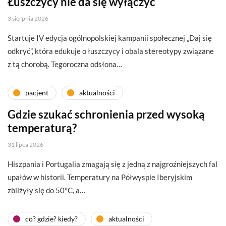
Łuszczycy nie da się wyłączyć
3 sierpnia 2026
Startuje IV edycja ogólnopolskiej kampanii społecznej „Daj się
odkryć”, która edukuje o łuszczycy i obala stereotypy związane
z tą chorobą. Tegoroczna odsłona…
pacjent
aktualności
Gdzie szukać schronienia przed wysoką
temperaturą?
31 lipca 2026
Hiszpania i Portugalia zmagają się z jedną z najgroźniejszych fal
upałów w historii. Temperatury na Półwyspie Iberyjskim
zbliżyły się do 50°C, a…
co? gdzie? kiedy?
aktualności