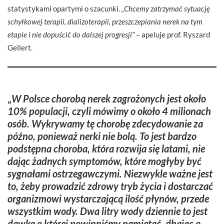
statystykami opartymi o szacunki.
„Chcemy zatrzymać sytuację
schyłkowej terapii, dializoterapii, przeszczepiania nerek na tym
etapie i nie dopuścić do dalszej progresji”
– apeluje prof. Ryszard
Gellert.
„
W Polsce chorobą nerek zagrożonych jest około
10% populacji, czyli mówimy o około 4 milionach
osób. Wykrywamy tę chorobę zdecydowanie za
późno, ponieważ nerki nie bolą. To jest bardzo
podstępna choroba, która rozwija się latami, nie
dając żadnych symptomów, które mogłyby być
sygnałami ostrzegawczymi. Niezwykle ważne jest
to, żeby prowadzić zdrowy tryb życia i dostarczać
organizmowi wystarczającą ilość płynów, przede
wszystkim wody. Dwa litry wody dziennie to jest
dawka o której powinniśmy pamiętać, dbając o