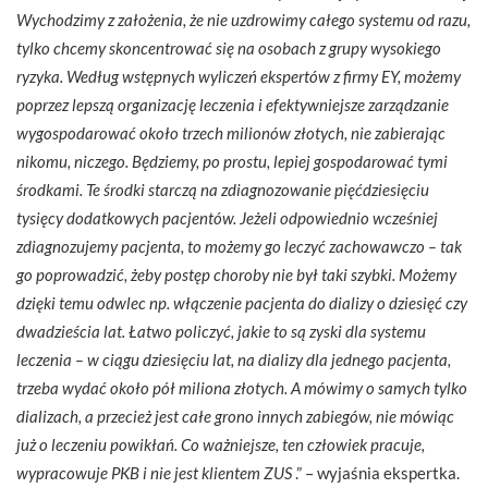
Wychodzimy z założenia, że nie uzdrowimy całego systemu od razu,
tylko chcemy skoncentrować się na osobach z grupy wysokiego
ryzyka. Według wstępnych wyliczeń ekspertów z firmy EY, możemy
poprzez lepszą organizację leczenia i efektywniejsze zarządzanie
wygospodarować około trzech milionów złotych, nie zabierając
nikomu, niczego. Będziemy, po prostu, lepiej gospodarować tymi
środkami. Te środki starczą na zdiagnozowanie pięćdziesięciu
tysięcy dodatkowych pacjentów. Jeżeli odpowiednio wcześniej
zdiagnozujemy pacjenta, to możemy go leczyć zachowawczo – tak
go poprowadzić, żeby postęp choroby nie był taki szybki. Możemy
dzięki temu odwlec np. włączenie pacjenta do dializy o dziesięć czy
dwadzieścia lat. Łatwo policzyć, jakie to są zyski dla systemu
leczenia – w ciągu dziesięciu lat, na dializy dla jednego pacjenta,
trzeba wydać około pół miliona złotych. A mówimy o samych tylko
dializach, a przecież jest całe grono innych zabiegów, nie mówiąc
już o leczeniu powikłań. Co ważniejsze, ten człowiek pracuje,
wypracowuje PKB i nie jest klientem ZUS
.” – wyjaśnia ekspertka.