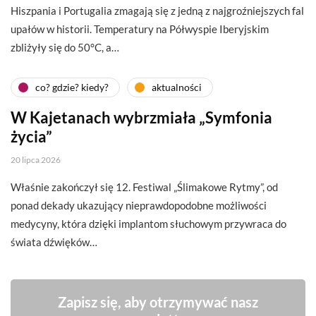
Hiszpania i Portugalia zmagają się z jedną z najgroźniejszych fal
upałów w historii. Temperatury na Półwyspie Iberyjskim
zbliżyły się do 50°C, a…
co? gdzie? kiedy?
aktualności
W Kajetanach wybrzmiała „Symfonia
życia”
20 lipca 2026
Właśnie zakończył się 12. Festiwal „Ślimakowe Rytmy”, od
ponad dekady ukazujący nieprawdopodobne możliwości
medycyny, która dzięki implantom słuchowym przywraca do
świata dźwięków…
Zapisz się, aby otrzymywać nasz