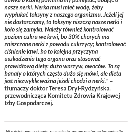
nasze nerki. Nerka musi mieć wodę, żeby
wypłukać toksyny z naszego organizmu. Jeżeli jej
nie dostarczamy, to toksyny niszczą nasze nerki i
koło się zamyka. Należy również kontrolować
poziom cukru we krwi, bo 30% chorych ma
zniszczone nerki z powodu cukrzycy; kontrolować
ciśnienie krwi, bo to kolejna przyczyna
uszkodzenia tego organu oraz stosować
prawidłową dietę: dużo warzyw, owoców. To są
banały o których często dużo się mówi, ale dieta
jest niezwykle ważna jeżeli chodzi o nerki.
” –
tłumaczy doktor Teresa Dryl-Rydzyńska.
przewodnicząca Komitetu Zdrowia Krajowej
Izby Gospodarczej.
„
W dzisiejszym systemie, oczywiście, mamy dostępne leczenie dla