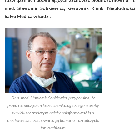
med. Sławomir Sobkiewicz, kierownik Kliniki Niepłodności
Salve Medica w Łodzi.
Dr n. med. Sławomir Sobkiewicz przypomina, że
przed rozpoczęciem leczenia onkologicznego u osoby
w wieku rozrodczym należy poinformować ją o
możliwościach zachowania jej komórek rozrodczych.
fot. Archiwum