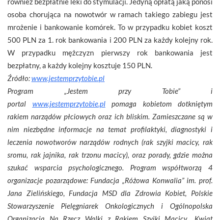
również bezpłatnie leki do stymulacji. Jedyną opłatą jaką ponosi
osoba chorująca na nowotwór w ramach takiego zabiegu jest
mrożenie i bankowanie komórek. To w przypadku kobiet koszt
500 PLN za 1. rok bankowania i 200 PLN za każdy kolejny rok.
W przypadku mężczyzn pierwszy rok bankowania jest
bezpłatny, a każdy kolejny kosztuje 150 PLN.
Źródło:
www.jestemprzytobie.pl
Program „Jestem przy Tobie” i
portal
www.jestemprzytobie.pl
pomaga kobietom dotkniętym
rakiem narządów płciowych oraz ich bliskim. Zamieszczane są w
nim niezbędne informacje na temat profilaktyki, diagnostyki i
leczenia nowotworów narządów rodnych (rak szyjki macicy, rak
sromu, rak jajnika, rak trzonu macicy), oraz porady, gdzie można
szukać wsparcia psychologicznego. Program współtworzą 4
organizacje pozarządowe: Fundacja „Różowa Konwalia” im. prof.
Jana Zielińskiego, Fundacja MSD dla Zdrowia Kobiet, Polskie
Stowarzyszenie Pielęgniarek Onkologicznych i Ogólnopolska
Organizacja Na Rzecz Walki z Rakiem Szyjki Macicy „Kwiat