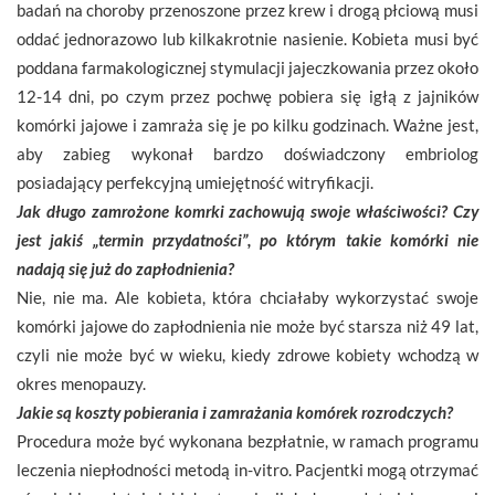
badań na choroby przenoszone przez krew i drogą płciową musi
oddać jednorazowo lub kilkakrotnie nasienie. Kobieta musi być
poddana farmakologicznej stymulacji jajeczkowania przez około
12-14 dni, po czym przez pochwę pobiera się igłą z jajników
komórki jajowe i zamraża się je po kilku godzinach. Ważne jest,
aby zabieg wykonał bardzo doświadczony embriolog
posiadający perfekcyjną umiejętność witryfikacji.
Jak długo zamrożone komrki zachowują swoje właściwości? Czy
jest jakiś „termin przydatności”, po którym takie komórki nie
nadają się już do zapłodnienia?
Nie, nie ma. Ale kobieta, która chciałaby wykorzystać swoje
komórki jajowe do zapłodnienia nie może być starsza niż 49 lat,
czyli nie może być w wieku, kiedy zdrowe kobiety wchodzą w
okres menopauzy.
Jakie są koszty pobierania i zamrażania komórek rozrodczych?
Procedura może być wykonana bezpłatnie, w ramach programu
leczenia niepłodności metodą in-vitro. Pacjentki mogą otrzymać