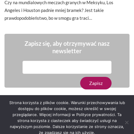
Czy na mundialowych meczach granych w Meksyku, Los
Angeles i Houston padnie mniej bramek? Jest takie
prawdopodobieństwo, bo w smogu gra traci…
Zapisz się, aby otrzymywać nasz
newsletter
Strona korzysta z plików cookie. Warunki przechowywania lub
dostępu do plików cookie, możesz określić w swojej
przeglądarce. Więcej informacji w Polityce prywatności. Ta
Serwis zaprojektował
Grzegorz Sztank
.
strona korzysta z ciasteczek aby świadczyć usługi na
najwyższym poziomie. Dalsze korzystanie ze strony oznacza,
że zgadzasz się na ich użycie.