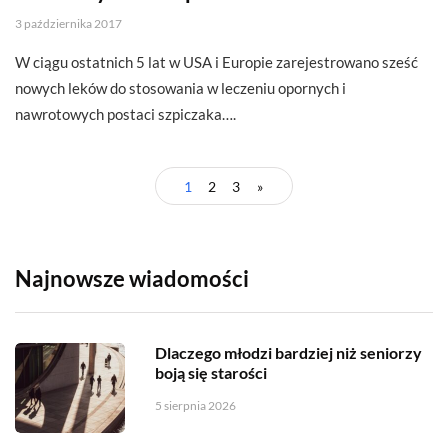
3 października 2017
W ciągu ostatnich 5 lat w USA i Europie zarejestrowano sześć
nowych leków do stosowania w leczeniu opornych i
nawrotowych postaci szpiczaka….
1
2
3
»
Najnowsze wiadomości
Dlaczego młodzi bardziej niż seniorzy
boją się starości
5 sierpnia 2026