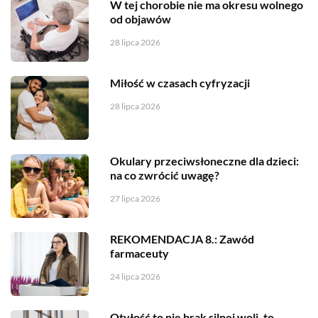
W tej chorobie nie ma okresu wolnego
od objawów
28 lipca 2026
Miłość w czasach cyfryzacji
28 lipca 2026
Okulary przeciwsłoneczne dla dzieci:
na co zwrócić uwagę?
27 lipca 2026
REKOMENDACJA 8.: Zawód
farmaceuty
24 lipca 2026
Otyłość to nie brak silnej woli, to