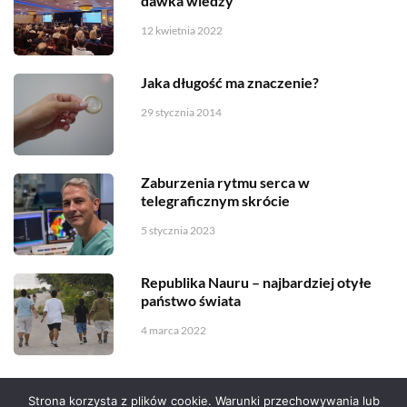
dawka wiedzy
12 kwietnia 2022
Jaka długość ma znaczenie?
29 stycznia 2014
Zaburzenia rytmu serca w
telegraficznym skrócie
5 stycznia 2023
Republika Nauru – najbardziej otyłe
państwo świata
4 marca 2022
Strona korzysta z plików cookie. Warunki przechowywania lub