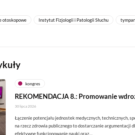
e otoskopowe
Instytut Fizjologii i Patologii Słuchu
tympan
ykuły
kongres
REKOMENDACJA 8.: Promowanie wdro
30 lipca 2026
Łączenie potencjału jednostek medycznych, technicznych, s
na rzecz zdrowia publicznego to dostarczanie argumentacji d
efektywne funkcjonowanie nauki oraz…