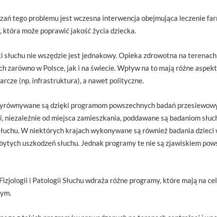
ań tego problemu jest wczesna interwencja obejmująca leczenie fa
 która może poprawić jakość życia dziecka.
ki słuchu nie wszędzie jest jednakowy. Opieka zdrowotna na terenach
h zarówno w Polsce, jak i na świecie. Wpływ na to mają różne aspek
rcze (np. infrastruktura), a nawet polityczne.
 wyrównywane są dzięki programom powszechnych badań przesiewowy
i, niezależnie od miejsca zamieszkania, poddawane są badaniom słuch
uchu. W niektórych krajach wykonywane są również badania dzieci
ytych uszkodzeń słuchu. Jednak programy te nie są zjawiskiem pow
 Fizjologii i Patologii Słuchu wdraża różne programy, które mają na c
nym.