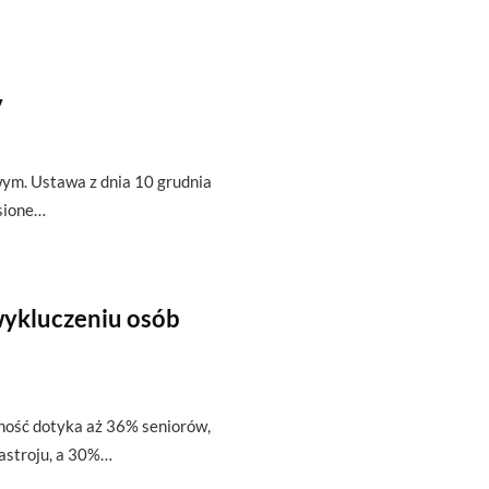
y
ym. Ustawa z dnia 10 grudnia
esione…
ykluczeniu osób
ość dotyka aż 36% seniorów,
nastroju, a 30%…