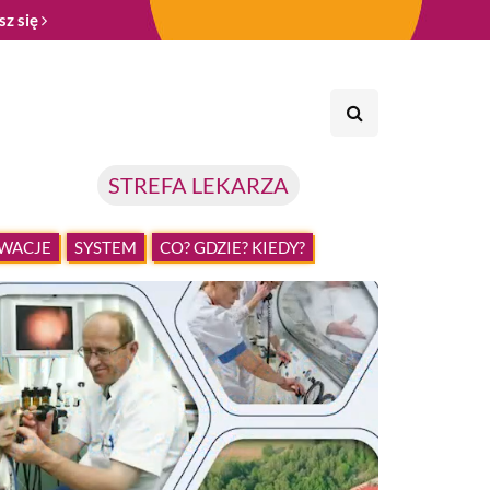
sz się
STREFA LEKARZA
WACJE
SYSTEM
CO? GDZIE? KIEDY?