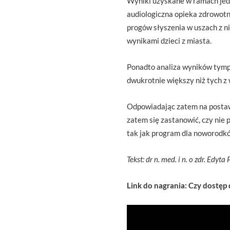
Wyniki uzyskane w ramach jedn
audiologiczna opieka zdrowotn
progów słyszenia w uszach z n
wynikami dzieci z miasta.
Ponadto analiza wyników tympa
dwukrotnie większy niż tych z
Odpowiadając zatem na postawi
zatem się zastanowić, czy nie
tak jak program dla noworodkó
Tekst: dr n. med. i n. o zdr. Edyta
Link do nagrania: Czy dostęp 