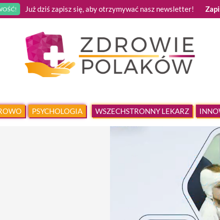
Już dziś zapisz się, aby otrzymywać nasz newsletter!
Zapi
OŚĆ!
DROWO
PSYCHOLOGIA
WSZECHSTRONNY LEKARZ
INNO