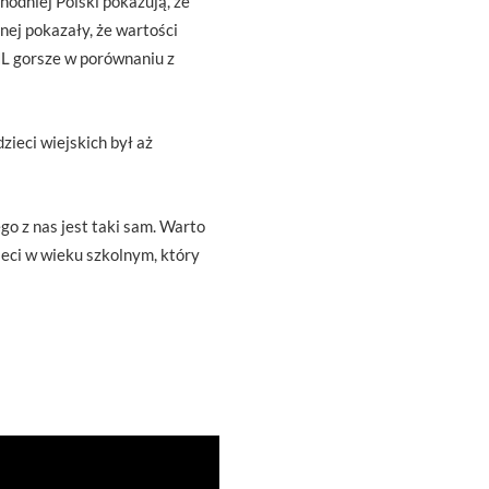
odniej Polski pokazują, że
ej pokazały, że wartości
HL gorsze w porównaniu z
ieci wiejskich był aż
o z nas jest taki sam. Warto
ieci w wieku szkolnym, który