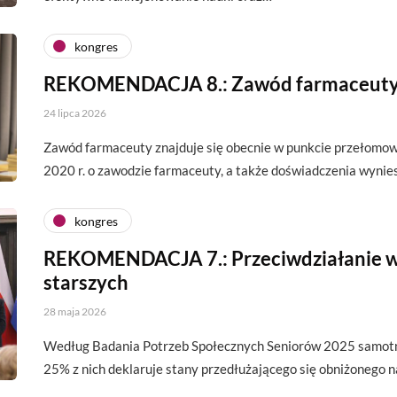
kongres
REKOMENDACJA 8.: Zawód farmaceut
24 lipca 2026
Zawód farmaceuty znajduje się obecnie w punkcie przełomow
2020 r. o zawodzie farmaceuty, a także doświadczenia wyni
kongres
REKOMENDACJA 7.: Przeciwdziałanie w
starszych
28 maja 2026
Według Badania Potrzeb Społecznych Seniorów 2025 samotn
25% z nich deklaruje stany przedłużającego się obniżonego 