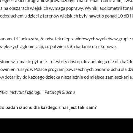
ego z takich programów prowadzonych na terenach centralnej i wsch
a na obszarach wiejskich wymaga poprawy. Wyniki audiometrii tonaln
iedosłuchem u dzieci z terenów wiejskich były nawet o ponad 10 dB 
nometrii pokazała, że odsetek nieprawidłowych wyników w grupie dz
 większych aglomeracji, co potwierdziło badanie otoskopowe.
one w temacie pytanie – niestety dostęp do audiologa nie dla każdeg
 powinien ruszyć w Polsce program powszechnych badań słuchu dla dz
w dotarłby do każdego dziecka niezależnie od miejsca zamieszkania.
 Piłka, Instytut Fizjologii i Patologii Słuchu
do badań słuchu dla każdego z nas jest taki sam?