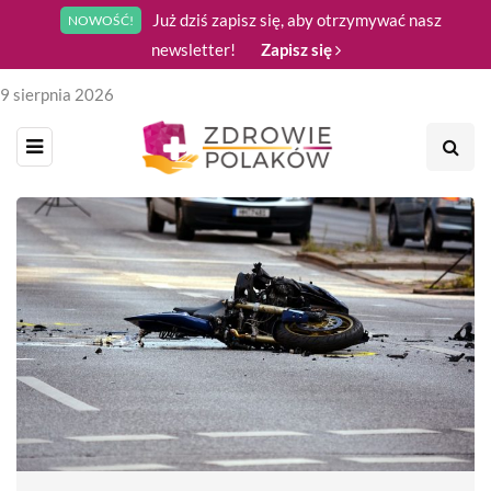
Już dziś zapisz się, aby otrzymywać nasz
NOWOŚĆ!
newsletter!
Zapisz się
9 sierpnia 2026