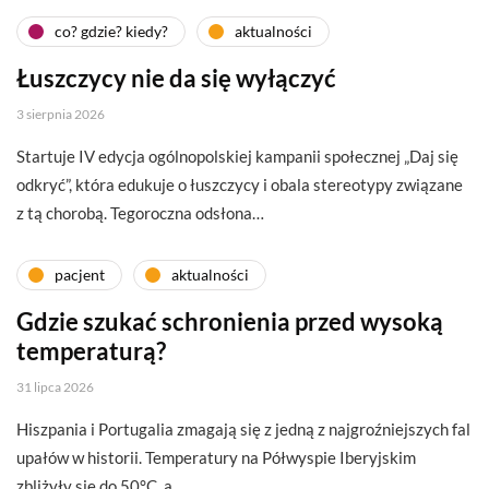
co? gdzie? kiedy?
aktualności
Łuszczycy nie da się wyłączyć
3 sierpnia 2026
Startuje IV edycja ogólnopolskiej kampanii społecznej „Daj się
odkryć”, która edukuje o łuszczycy i obala stereotypy związane
z tą chorobą. Tegoroczna odsłona…
pacjent
aktualności
Gdzie szukać schronienia przed wysoką
temperaturą?
31 lipca 2026
Hiszpania i Portugalia zmagają się z jedną z najgroźniejszych fal
upałów w historii. Temperatury na Półwyspie Iberyjskim
zbliżyły się do 50°C, a…