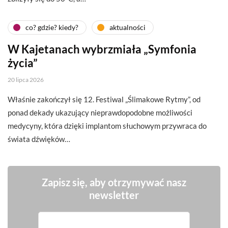
co? gdzie? kiedy?
aktualności
W Kajetanach wybrzmiała „Symfonia
życia”
20 lipca 2026
Właśnie zakończył się 12. Festiwal „Ślimakowe Rytmy”, od
ponad dekady ukazujący nieprawdopodobne możliwości
medycyny, która dzięki implantom słuchowym przywraca do
świata dźwięków…
Zapisz się, aby otrzymywać nasz
newsletter