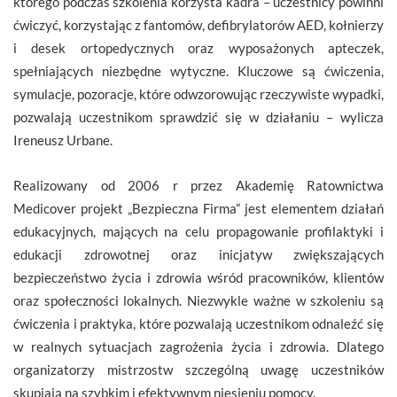
którego podczas szkolenia korzysta kadra – uczestnicy powinni
ćwiczyć, korzystając z fantomów, defibrylatorów AED, kołnierzy
i desek ortopedycznych oraz wyposażonych apteczek,
spełniających niezbędne wytyczne. Kluczowe są ćwiczenia,
symulacje, pozoracje, które odwzorowując rzeczywiste wypadki,
pozwalają uczestnikom sprawdzić się w działaniu – wylicza
Ireneusz Urbane.
Realizowany od 2006 r przez Akademię Ratownictwa
Medicover projekt „Bezpieczna Firma” jest elementem działań
edukacyjnych, mających na celu propagowanie profilaktyki i
edukacji zdrowotnej oraz inicjatyw zwiększających
bezpieczeństwo życia i zdrowia wśród pracowników, klientów
oraz społeczności lokalnych. Niezwykle ważne w szkoleniu są
ćwiczenia i praktyka, które pozwalają uczestnikom odnaleźć się
w realnych sytuacjach zagrożenia życia i zdrowia. Dlatego
organizatorzy mistrzostw szczególną uwagę uczestników
skupiają na szybkim i efektywnym niesieniu pomocy.