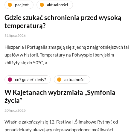
pacjent
aktualności
Gdzie szukać schronienia przed wysoką
temperaturą?
31 lipca 2026
Hiszpania i Portugalia zmagają się z jedną z najgroźniejszych fal
upałów w historii. Temperatury na Półwyspie Iberyjskim
zbliżyły się do 50°C, a…
co? gdzie? kiedy?
aktualności
W Kajetanach wybrzmiała „Symfonia
życia”
20 lipca 2026
Właśnie zakończył się 12. Festiwal „Ślimakowe Rytmy”, od
ponad dekady ukazujący nieprawdopodobne możliwości