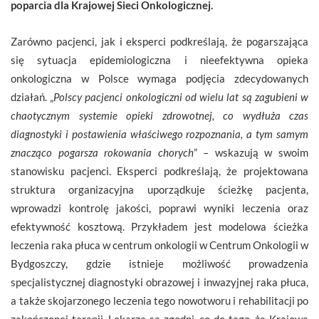
poparcia dla Krajowej Sieci Onkologicznej.
Zarówno pacjenci, jak i eksperci podkreślają, że pogarszająca
się sytuacja epidemiologiczna i nieefektywna opieka
onkologiczna w Polsce wymaga podjęcia zdecydowanych
działań. „
Polscy pacjenci onkologiczni od wielu lat są zagubieni w
chaotycznym systemie opieki zdrowotnej, co wydłuża czas
diagnostyki i postawienia właściwego rozpoznania, a tym samym
znacząco pogarsza rokowania chorych
” – wskazują w swoim
stanowisku pacjenci. Eksperci podkreślają, że projektowana
struktura organizacyjna uporządkuje ścieżkę pacjenta,
wprowadzi kontrolę jakości, poprawi wyniki leczenia oraz
efektywność kosztową. Przykładem jest modelowa ścieżka
leczenia raka płuca w centrum onkologii w Centrum Onkologii w
Bydgoszczy, gdzie istnieje możliwość prowadzenia
specjalistycznej diagnostyki obrazowej i inwazyjnej raka płuca,
a także skojarzonego leczenia tego nowotworu i rehabilitacji po
zakończonej terapii. Lekarze są zgodni, co do tego, że Krajowa