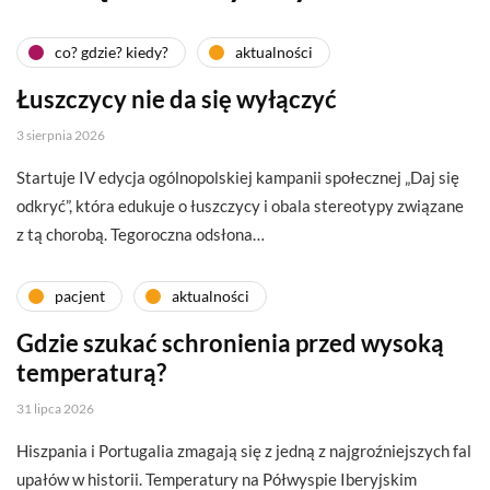
co? gdzie? kiedy?
aktualności
Łuszczycy nie da się wyłączyć
3 sierpnia 2026
Startuje IV edycja ogólnopolskiej kampanii społecznej „Daj się
odkryć”, która edukuje o łuszczycy i obala stereotypy związane
z tą chorobą. Tegoroczna odsłona…
pacjent
aktualności
Gdzie szukać schronienia przed wysoką
temperaturą?
31 lipca 2026
Hiszpania i Portugalia zmagają się z jedną z najgroźniejszych fal
upałów w historii. Temperatury na Półwyspie Iberyjskim