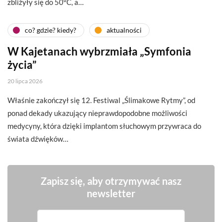
zbliżyły się do 50°C, a…
co? gdzie? kiedy?
aktualności
W Kajetanach wybrzmiała „Symfonia
życia”
20 lipca 2026
Właśnie zakończył się 12. Festiwal „Ślimakowe Rytmy”, od
ponad dekady ukazujący nieprawdopodobne możliwości
medycyny, która dzięki implantom słuchowym przywraca do
świata dźwięków…
Zapisz się, aby otrzymywać nasz
newsletter