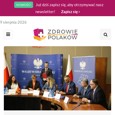
Już dziś zapisz się, aby otrzymywać nasz
NOWOŚĆ!
newsletter!
Zapisz się
9 sierpnia 2026