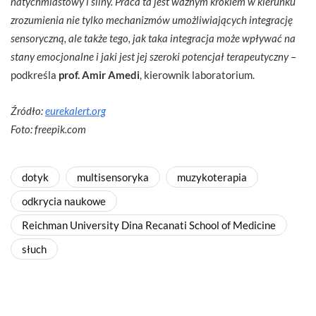
natychmiastowy i silny. Praca ta jest ważnym krokiem w kierunku
zrozumienia nie tylko mechanizmów umożliwiających integrację
sensoryczną, ale także tego, jak taka integracja może wpływać na
stany emocjonalne i jaki jest jej szeroki potencjał terapeutyczny
–
podkreśla
prof. Amir Amedi
, kierownik laboratorium.
Źródło:
eurekalert.org
Foto: freepik.com
dotyk
multisensoryka
muzykoterapia
odkrycia naukowe
Reichman University Dina Recanati School of Medicine
słuch