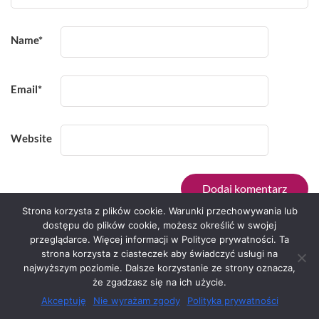
Name
*
Email
*
Website
Strona korzysta z plików cookie. Warunki przechowywania lub
dostępu do plików cookie, możesz określić w swojej
przeglądarce. Więcej informacji w Polityce prywatności. Ta
Serwis zaprojektował
Grzegorz Sztank
.
strona korzysta z ciasteczek aby świadczyć usługi na
najwyższym poziomie. Dalsze korzystanie ze strony oznacza,
że zgadzasz się na ich użycie.
Akceptuję
Nie wyrażam zgody
Polityka prywatności