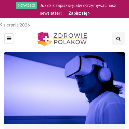
Już dziś zapisz się, aby otrzymywać nasz
NOWOŚĆ!
newsletter!
Zapisz się
9 sierpnia 2026