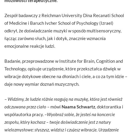
możliwości terapeutyczne.
Zespół badawczy z Reichman University Dina Recanati School
of Medicine i Baruch Ivcher School of Psychology (Izrael)
odkrył, że doświadczanie muzyki w sposób multisensoryczny,
łącząc zarówno słuch, jak i dotyk, znacznie wzmacnia
emocjonalne reakcje ludzi.
Badanie, przeprowadzone w Institute for Brain, Cognition and
Technology, opisuje urządzenie, które przekształca dźwięk w
wibracje dotykowe obecne na dłoniach i ciele, a co za tym idzie –
daje nowy wymiar doznań muzycznych.
–
Widzimy, że ludzie różnie reagują na muzykę, która jest również
odczuwana przez ciało
– mówi
Naama Schwartz
, doktorantka i
współautorka pracy. –
Wyobraź sobie, że jesteś na koncercie
zespołu, który kochasz – twoje doświadczenie jest z natury
wielozmysłowe: słyszysz, widzisz i czujesz wibracje. Urządzenie