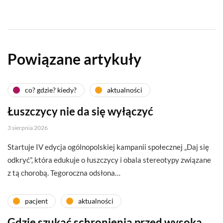
Powiązane artykuły
co? gdzie? kiedy?
aktualności
Łuszczycy nie da się wyłączyć
3 sierpnia 2026
Startuje IV edycja ogólnopolskiej kampanii społecznej „Daj się
odkryć”, która edukuje o łuszczycy i obala stereotypy związane
z tą chorobą. Tegoroczna odsłona…
pacjent
aktualności
Gdzie szukać schronienia przed wysoką