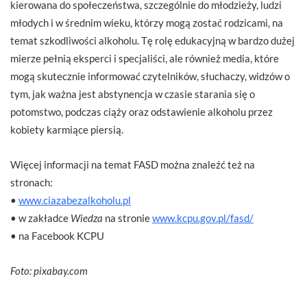
kierowana do społeczeństwa, szczególnie do młodzieży, ludzi
młodych i w średnim wieku, którzy mogą zostać rodzicami, na
temat szkodliwości alkoholu. Tę rolę edukacyjną w bardzo dużej
mierze pełnią eksperci i specjaliści, ale również media, które
mogą skutecznie informować czytelników, słuchaczy, widzów o
tym, jak ważna jest abstynencja w czasie starania się o
potomstwo, podczas ciąży oraz odstawienie alkoholu przez
kobiety karmiące piersią.
Więcej informacji na temat FASD można znaleźć też na
stronach:
•
www.ciazabezalkoholu.pl
• w zakładce
Wiedza
na stronie
www.kcpu.gov.pl/fasd/
• na Facebook KCPU
Foto: pixabay.com