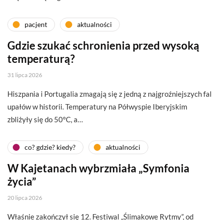
pacjent
aktualności
Gdzie szukać schronienia przed wysoką
temperaturą?
31 lipca 2026
Hiszpania i Portugalia zmagają się z jedną z najgroźniejszych fal
upałów w historii. Temperatury na Półwyspie Iberyjskim
zbliżyły się do 50°C, a…
co? gdzie? kiedy?
aktualności
W Kajetanach wybrzmiała „Symfonia
życia”
20 lipca 2026
Właśnie zakończył się 12. Festiwal „Ślimakowe Rytmy”, od