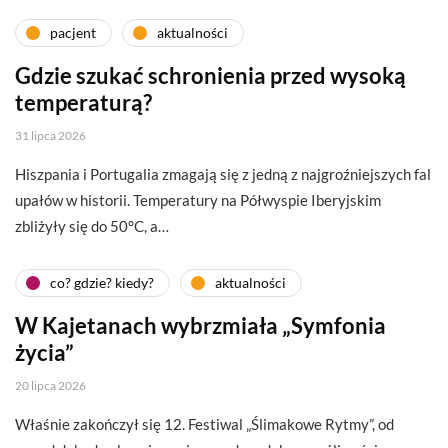
pacjent
aktualności
Gdzie szukać schronienia przed wysoką
temperaturą?
31 lipca 2026
Hiszpania i Portugalia zmagają się z jedną z najgroźniejszych fal
upałów w historii. Temperatury na Półwyspie Iberyjskim
zbliżyły się do 50°C, a…
co? gdzie? kiedy?
aktualności
W Kajetanach wybrzmiała „Symfonia
życia”
20 lipca 2026
Właśnie zakończył się 12. Festiwal „Ślimakowe Rytmy”, od