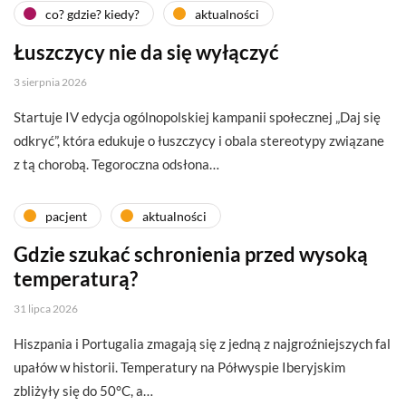
co? gdzie? kiedy?
aktualności
Łuszczycy nie da się wyłączyć
3 sierpnia 2026
Startuje IV edycja ogólnopolskiej kampanii społecznej „Daj się
odkryć”, która edukuje o łuszczycy i obala stereotypy związane
z tą chorobą. Tegoroczna odsłona…
pacjent
aktualności
Gdzie szukać schronienia przed wysoką
temperaturą?
31 lipca 2026
Hiszpania i Portugalia zmagają się z jedną z najgroźniejszych fal
upałów w historii. Temperatury na Półwyspie Iberyjskim
zbliżyły się do 50°C, a…