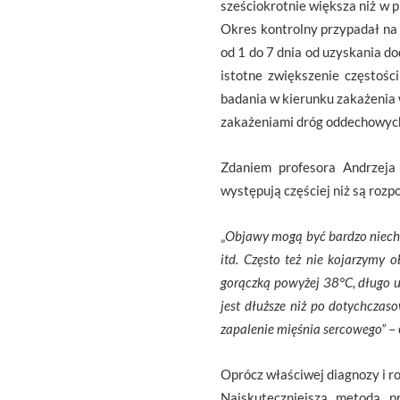
sześciokrotnie większa niż w 
Okres kontrolny przypadał na 
od 1 do 7 dnia od uzyskania d
istotne zwiększenie częstoś
badania w kierunku zakażenia w
zakażeniami dróg oddechowych
Zdaniem profesora Andrzeja
występują częściej niż są roz
„
Objawy mogą być bardzo niechar
itd. Często też nie kojarzymy 
gorączką powyżej 38
°C, długo 
jest dłuższe niż po dotychczas
zapalenie mięśnia sercowego”
–
Oprócz właściwej diagnozy i r
Najskuteczniejszą metodą pr