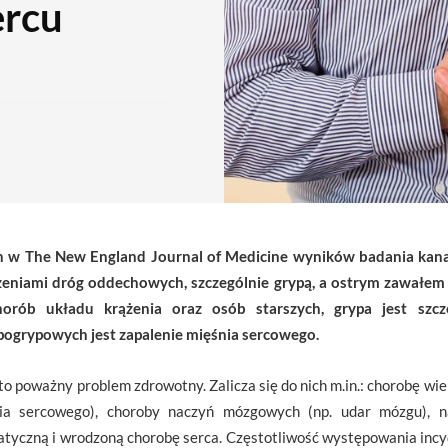
ercu
h w The New England Journal of Medicine wyników badania kana
żeniami dróg oddechowych, szczególnie grypą, a ostrym zawałem
orób układu krążenia oraz osób starszych, grypa jest szc
pogrypowych jest zapalenie mięśnia sercowego.
 poważny problem zdrowotny. Zalicza się do nich m.in.: chorobę w
nia sercowego), choroby naczyń mózgowych (np. udar mózgu), na
atyczną i wrodzoną chorobę serca. Częstotliwość występowania inc