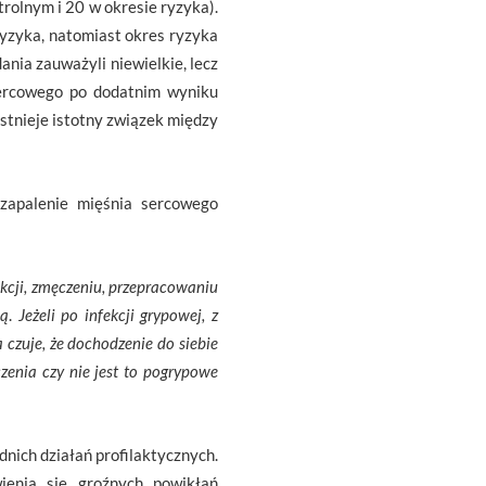
rolnym i 20 w okresie ryzyka).
ryzyka, natomiast okres ryzyka
nia zauważyli niewielkie, lecz
sercowego po dodatnim wyniku
istnieje istotny związek między
zapalenie mięśnia sercowego
ekcji, zmęczeniu, przepracowaniu
ją
.
Jeżeli po infekcji grypowej, z
 czuje, że dochodzenie do siebie
zenia czy nie jest to pogrypowe
nich działań profilaktycznych.
wienia się groźnych powikłań