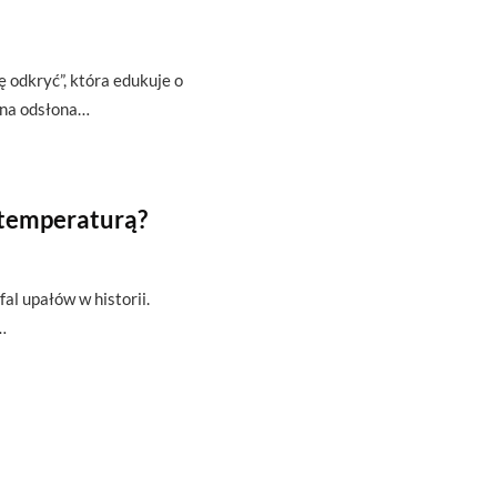
ę odkryć”, która edukuje o
zna odsłona…
 temperaturą?
fal upałów w historii.
…