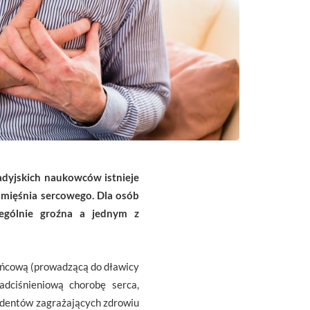
dyjskich naukowców istnieje
 mięśnia sercowego. Dla osób
zególnie groźna a jednym z
ieńcową (prowadzącą do dławicy
dciśnieniową chorobę serca,
ydentów zagrażających zdrowiu