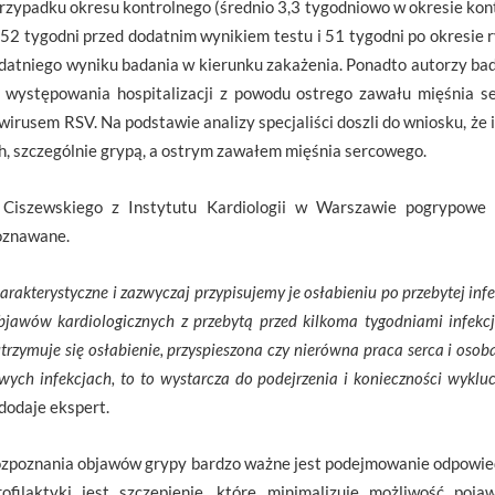
przypadku okresu kontrolnego (średnio 3,3 tygodniowo w okresie kont
52 tygodni przed dodatnim wynikiem testu i 51 tygodni po okresie 
odatniego wyniku badania w kierunku zakażenia. Ponadto autorzy bada
ci występowania hospitalizacji z powodu ostrego zawału mięśnia 
irusem RSV. Na podstawie analizy specjaliści doszli do wniosku, że 
, szczególnie grypą, a ostrym zawałem mięśnia sercowego.
 Ciszewskiego z Instytutu Kardiologii w Warszawie pogrypowe 
poznawane.
akterystyczne i zazwyczaj przypisujemy je osłabieniu po przebytej inf
objawów kardiologicznych z przebytą przed kilkoma tygodniami infekc
utrzymuje się osłabienie, przyspieszona czy nierówna praca serca i osoba
owych infekcjach, to to wystarcza do podejrzenia i konieczności wykluc
 dodaje ekspert.
ozpoznania objawów grypy bardzo ważne jest podejmowanie odpowied
ofilaktyki jest szczepienie, które minimalizuje możliwość poja