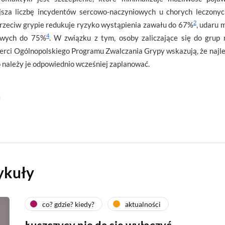
sza liczbę incydentów sercowo-naczyniowych u chorych leczony
2
przeciw grypie redukuje ryzyko wystąpienia zawału do 67%
, udaru
4
owych do 75%
. W związku z tym, osoby zaliczające się do grup
erci Ogólnopolskiego Programu Zwalczania Grypy wskazują, że najl
o należy je odpowiednio wcześniej zaplanować.
ykuły
co? gdzie? kiedy?
aktualności