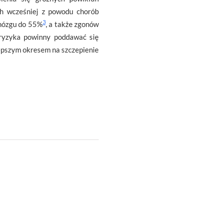
ch wcześniej z powodu chorób
3
 mózgu do 55%
, a także zgonów
 ryzyka powinny poddawać się
epszym okresem na szczepienie