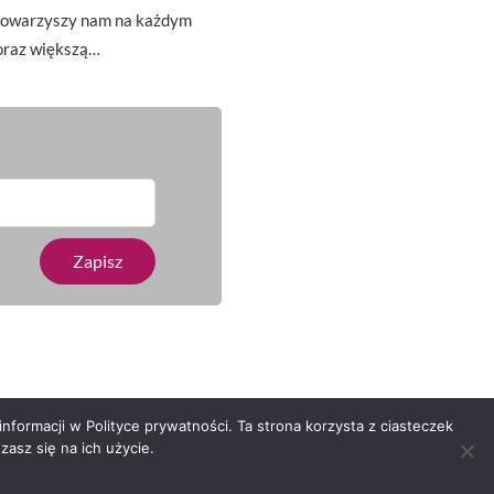
t towarzyszy nam na każdym
oraz większą…
nformacji w Polityce prywatności. Ta strona korzysta z ciasteczek
asz się na ich użycie.