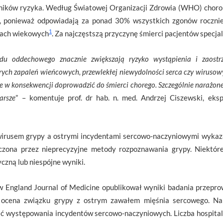
zynników ryzyka. Według Światowej Organizacji Zdrowia (WHO) choro
, ponieważ odpowiadają za ponad 30% wszystkich zgonów rocznie
1
pach wiekowych
. Za najczęstszą przyczynę śmierci pacjentów specjal
du oddechowego znacznie zwiększają ryzyko wystąpienia i zaostr
ych zapaleń wieńcowych, przewlekłej niewydolności serca czy wirusow
e w konsekwencji doprowadzić do śmierci chorego. Szczególnie narażone
arsze
” – komentuje prof. dr hab. n. med. Andrzej Ciszewski, eksp
irusem grypy a ostrymi incydentami sercowo-naczyniowymi wykazał
iczona przez nieprecyzyjne metody rozpoznawania grypy. Niektóre
czną lub niespójne wyniki.
 England Journal of Medicine opublikował wyniki badania przepr
a ocena związku grypy z ostrym zawałem mięśnia sercowego. N
ść występowania incydentów sercowo-naczyniowych. Liczba hospitali