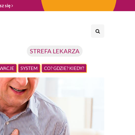
sz się
STREFA LEKARZA
WACJE
SYSTEM
CO? GDZIE? KIEDY?