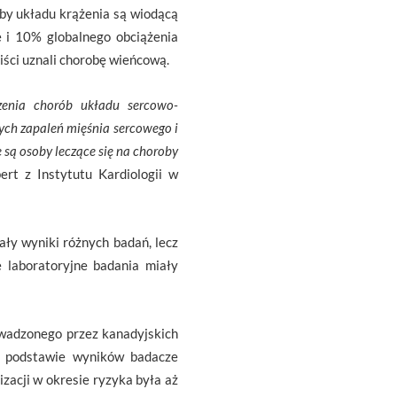
by układu krążenia są wiodącą
 i 10% globalnego obciążenia
iści uznali chorobę wieńcową.
zenia chorób układu sercowo-
ych zapaleń mięśnia sercowego i
 są osoby leczące się na choroby
ert z Instytutu Kardiologii w
y wyniki różnych badań, lecz
 laboratoryjne badania miały
owadzonego przez kanadyjskich
a podstawie wyników badacze
zacji w okresie ryzyka była aż