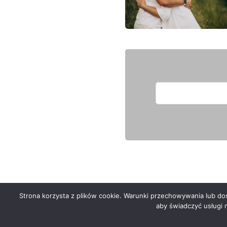
Strona korzysta z plików cookie. Warunki przechowywania lub dost
Serwis zaprojektował
Grzegorz Sztank
aby świadczyć usługi 
.