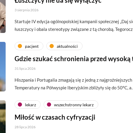
Łuszczycy nie da się wyłączyć
3 sierpnia 2026
Startuje IV edycja ogólnopolskiej kampanii społecznej „Daj si
łuszczycy i obala stereotypy związane z tą chorobą. Tegoroc
pacjent
aktualności
Gdzie szukać schronienia przed wysoką
31 lipca 2026
Hiszpania i Portugalia zmagają się z jedną z najgroźniejszych 
Temperatury na Półwyspie Iberyjskim zbliżyły się do 50°C, a
lekarz
wszechstronny lekarz
Miłość w czasach cyfryzacji
28 lipca 2026