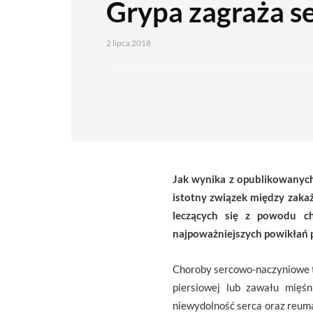
Grypa zagraża s
2 lipca 2018
Jak wynika z opublikowanyc
istotny związek między zaka
leczących się z powodu ch
najpoważniejszych powikłań 
Choroby sercowo-naczyniowe to
piersiowej lub zawału mięś
niewydolność serca oraz reum