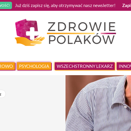
Już dziś zapisz się, aby otrzymywać nasz newsletter!
Zapi
OŚĆ!
DROWO
PSYCHOLOGIA
WSZECHSTRONNY LEKARZ
INNO
z