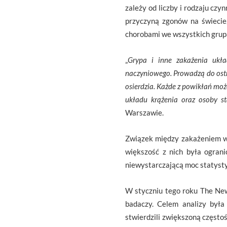
zależy od liczby i rodzaju c
przyczyną zgonów na świecie
chorobami we wszystkich gru
„
Grypa i inne zakażenia ukła
naczyniowego. Prowadzą do ostr
osierdzia. Każde z powikłań moż
układu krążenia oraz osoby st
Warszawie.
Związek między zakażeniem w
większość z nich była ogran
niewystarczającą moc statysty
W styczniu tego roku The New
badaczy. Celem analizy był
stwierdzili zwiększoną często