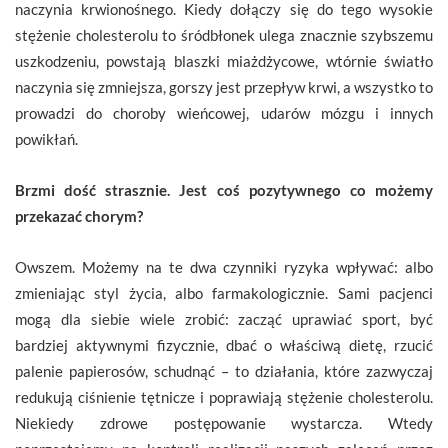
naczynia krwionośnego. Kiedy dołączy się do tego wysokie
stężenie cholesterolu to śródbłonek ulega znacznie szybszemu
uszkodzeniu, powstają blaszki miażdżycowe, wtórnie światło
naczynia się zmniejsza, gorszy jest przepływ krwi, a wszystko to
prowadzi do choroby wieńcowej, udarów mózgu i innych
powikłań.
Brzmi dość strasznie. Jest coś pozytywnego co możemy
przekazać chorym?
Owszem. Możemy na te dwa czynniki ryzyka wpływać: albo
zmieniając styl życia, albo farmakologicznie. Sami pacjenci
mogą dla siebie wiele zrobić: zacząć uprawiać sport, być
bardziej aktywnymi fizycznie, dbać o właściwą dietę, rzucić
palenie papierosów, schudnąć – to działania, które zazwyczaj
redukują ciśnienie tętnicze i poprawiają stężenie cholesterolu.
Niekiedy zdrowe postępowanie wystarcza. Wtedy