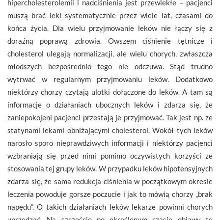
hipercholesterolemii i nadciśnienia jest przewlekłe – pacjenci
muszą brać leki systematycznie przez wiele lat, czasami do
końca życia. Dla wielu przyjmowanie leków nie łączy się z
doraźną poprawą zdrowia. Owszem ciśnienie tętnicze i
cholesterol ulegają normalizacji, ale wielu chorych, zwłaszcza
młodszych bezpośrednio tego nie odczuwa. Stąd trudno
wytrwać w regularnym przyjmowaniu leków. Dodatkowo
niektórzy chorzy czytają ulotki dołączone do leków. A tam są
informacje o działaniach ubocznych leków i zdarza się, że
zaniepokojeni pacjenci przestają je przyjmować. Tak jest np. ze
statynami lekami obniżającymi cholesterol. Wokół tych leków
narosło sporo nieprawdziwych informacji i niektórzy pacjenci
wzbraniają się przed nimi pomimo oczywistych korzyści ze
stosowania tej grupy leków. W przypadku leków hipotensyjnych
zdarza się, że sama redukcja ciśnienia w początkowym okresie
leczenia powoduje gorsze poczucie i jak to mówią chorzy „brak
napędu”. O takich działaniach leków lekarze powinni chorych
uprzedzać. Na szczęście po określonym czasie objawy te