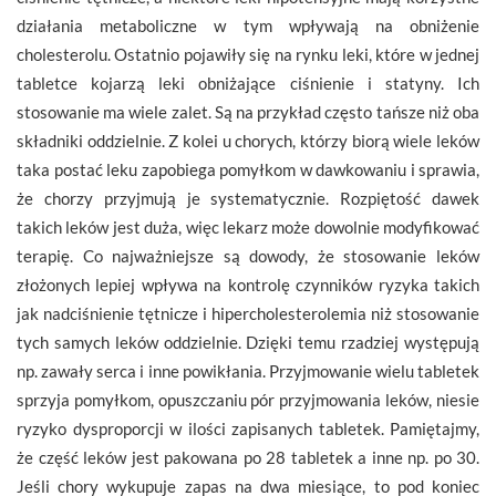
działania metaboliczne w tym wpływają na obniżenie
cholesterolu. Ostatnio pojawiły się na rynku leki, które w jednej
tabletce kojarzą leki obniżające ciśnienie i statyny. Ich
stosowanie ma wiele zalet. Są na przykład często tańsze niż oba
składniki oddzielnie. Z kolei u chorych, którzy biorą wiele leków
taka postać leku zapobiega pomyłkom w dawkowaniu i sprawia,
że chorzy przyjmują je systematycznie. Rozpiętość dawek
takich leków jest duża, więc lekarz może dowolnie modyfikować
terapię. Co najważniejsze są dowody, że stosowanie leków
złożonych lepiej wpływa na kontrolę czynników ryzyka takich
jak nadciśnienie tętnicze i hipercholesterolemia niż stosowanie
tych samych leków oddzielnie. Dzięki temu rzadziej występują
np. zawały serca i inne powikłania. Przyjmowanie wielu tabletek
sprzyja pomyłkom, opuszczaniu pór przyjmowania leków, niesie
ryzyko dysproporcji w ilości zapisanych tabletek. Pamiętajmy,
że część leków jest pakowana po 28 tabletek a inne np. po 30.
Jeśli chory wykupuje zapas na dwa miesiące, to pod koniec