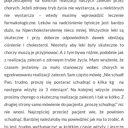
poprzestajemy na kontroli realizacji naszych zaleceń przez
chorych. Jeżeli zdrowy tryb życia nie wystarcza, a u niektórych
nie wystarcza – wtedy musimy wprowadzić leczenie
farmakologiczne. Leków na nadciśnienie tętnicze jest bardzo
dużo, na hipercholesterolemię nieco mniej. Wszystkie leki są
skuteczne i przy doborze odpowiednich dawek obniżają
ciśnienie i cholesterol. Niestety aby leki były skuteczne to
chorzy muszą je przyjmować. A z tym bywa różnie, podobnie jak
z realizacją zaleceń o zdrowym trybie życia. Mam wrażenie, że
czasem jesteśmy za mało stanowczy wobec chorych w
egzekwowaniu realizacji zaleceń. Sam często mówię „Nie schudł
Pan, trudno, proszę się postarać schudnąć o kilka kg na
następna wizytę za 3 miesiące”. Na kolejnej wizycie znowu
prosimy chorego o skuteczną realizację zaleceń. I tak w kółko. Z
drugiej strony samo mówienie do pacjenta „proszę schudnąć” nic
nie wnosi. Najczęściej przecież pacjent wie, że powinien
schudnąć. Bardziej należałoby mu powiedzieć jak ma to zrobić. A
to jest trudno wytłumaczyć w krótkim czasie wizyty i jeszcze