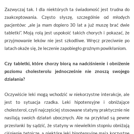
Zazwyczaj tak. I dla niektórych ta świadomość jest trudna do
zaakceptowania. Często słyszę, szczególnie od młodych
pacjentów: „ale ja mam dopiero 30 lat a już muszę brać dwie
tabletki”. Moją rolą jest uspokoić takich chorych i pokazać, że
przyjmowanie leków nie jest szkodliwe. Wręcz przeciwnie po
latach okaże się, że leczenie zapobiegło groźnym powikłaniom.
Czy tabletki, które chorzy biorą na nadciśnienie i obniżenie
poziomu cholesterolu jednocześnie nie znoszą swojego
działania?
Oczywiście leki mogą wchodzić w niekorzystne interakcje, ale
jest to sytuacja rzadka. Leki hipotensyjne i obniżające
cholesterol, czyli najczęściej stosowane statyny praktycznie nie
nasilają swoich działań ubocznych. Ale na przykład są pewne
przesłanki by sądzić, że statyny w niewielkim stopniu obniżają
ciśnienie tętnicze, a niektóre leki hipotensyjne mają korzystne