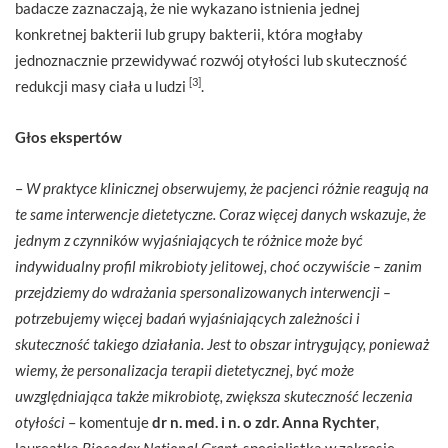
badacze zaznaczają, że nie wykazano istnienia jednej
konkretnej bakterii lub grupy bakterii, która mogłaby
jednoznacznie przewidywać rozwój otyłości lub skuteczność
[3]
redukcji masy ciała u ludzi
.
Głos ekspertów
–
W praktyce klinicznej obserwujemy, że pacjenci różnie reagują na
te same interwencje dietetyczne. Coraz więcej danych wskazuje, że
jednym z czynników wyjaśniających te różnice może być
indywidualny profil mikrobioty jelitowej, choć oczywiście – zanim
przejdziemy do wdrażania spersonalizowanych interwencji –
potrzebujemy więcej badań wyjaśniających zależności i
skuteczność takiego działania. Jest to obszar intrygujący, ponieważ
wiemy, że personalizacja terapii dietetycznej, być może
uwzględniająca także mikrobiotę, zwiększa skuteczność leczenia
otyłości
– komentuje
dr n. med. i n. o zdr. Anna Rychter
,
laureatka
Biocodex National Grant
, specjalistka w zakresie