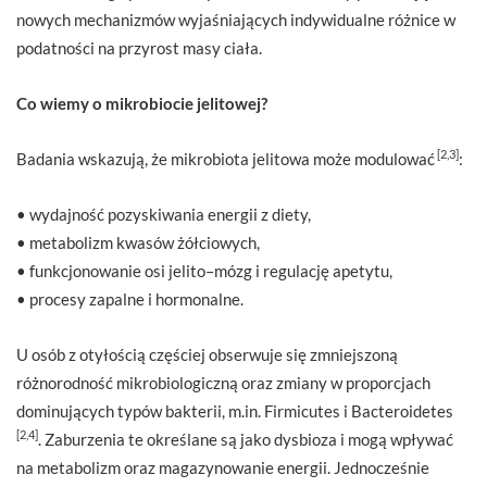
nowych mechanizmów wyjaśniających indywidualne różnice w
podatności na przyrost masy ciała.
Co wiemy o mikrobiocie jelitowej?
[2,3]
Badania wskazują, że mikrobiota jelitowa może modulować
:
• wydajność pozyskiwania energii z diety,
• metabolizm kwasów żółciowych,
• funkcjonowanie osi jelito–mózg i regulację apetytu,
• procesy zapalne i hormonalne.
U osób z otyłością częściej obserwuje się zmniejszoną
różnorodność mikrobiologiczną oraz zmiany w proporcjach
dominujących typów bakterii, m.in. Firmicutes i Bacteroidetes
[2,4]
. Zaburzenia te określane są jako dysbioza i mogą wpływać
na metabolizm oraz magazynowanie energii. Jednocześnie