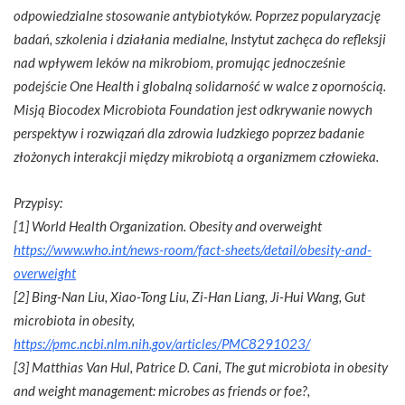
odpowiedzialne stosowanie antybiotyków. Poprzez popularyzację
badań, szkolenia i działania medialne, Instytut zachęca do refleksji
nad wpływem leków na mikrobiom, promując jednocześnie
podejście One Health i globalną solidarność w walce z opornością.
Misją Biocodex Microbiota Foundation jest odkrywanie nowych
perspektyw i rozwiązań dla zdrowia ludzkiego poprzez badanie
złożonych interakcji między mikrobiotą a organizmem człowieka.
Przypisy:
[1] World Health Organization. Obesity and overweight
https://www.who.int/news-room/fact-sheets/detail/obesity-and-
overweight
[2] Bing-Nan Liu, Xiao-Tong Liu, Zi-Han Liang, Ji-Hui Wang, Gut
microbiota in obesity,
https://pmc.ncbi.nlm.nih.gov/articles/PMC8291023/
[3] Matthias Van Hul, Patrice D. Cani, The gut microbiota in obesity
and weight management: microbes as friends or foe?,