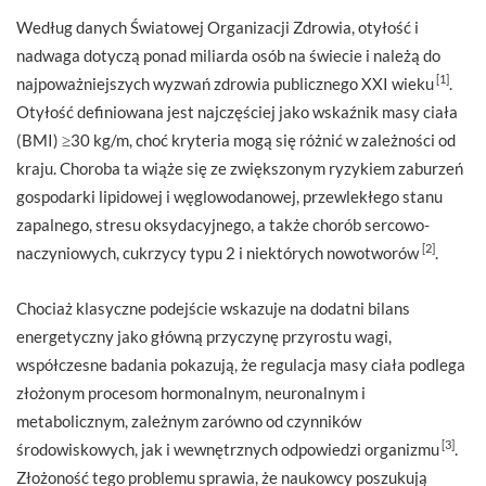
Według danych Światowej Organizacji Zdrowia, otyłość i
nadwaga dotyczą ponad miliarda osób na świecie i należą do
[1]
najpoważniejszych wyzwań zdrowia publicznego XXI wieku
.
Otyłość definiowana jest najczęściej jako wskaźnik masy ciała
(BMI) ≥30 kg/m, choć kryteria mogą się różnić w zależności od
kraju. Choroba ta wiąże się ze zwiększonym ryzykiem zaburzeń
gospodarki lipidowej i węglowodanowej, przewlekłego stanu
zapalnego, stresu oksydacyjnego, a także chorób sercowo-
[2]
naczyniowych, cukrzycy typu 2 i niektórych nowotworów
.
Chociaż klasyczne podejście wskazuje na dodatni bilans
energetyczny jako główną przyczynę przyrostu wagi,
współczesne badania pokazują, że regulacja masy ciała podlega
złożonym procesom hormonalnym, neuronalnym i
metabolicznym, zależnym zarówno od czynników
[3]
środowiskowych, jak i wewnętrznych odpowiedzi organizmu
.
Złożoność tego problemu sprawia, że naukowcy poszukują