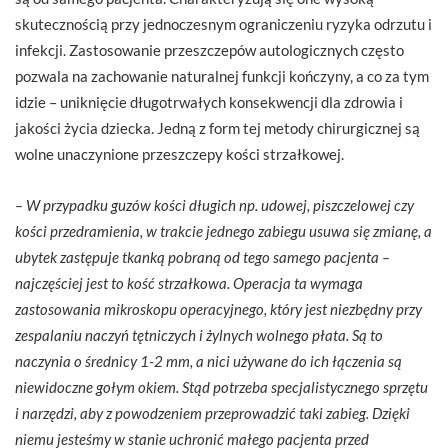
skutecznością przy jednoczesnym ograniczeniu ryzyka odrzutu i
infekcji. Zastosowanie przeszczepów autologicznych często
pozwala na zachowanie naturalnej funkcji kończyny, a co za tym
idzie – uniknięcie długotrwałych konsekwencji dla zdrowia i
jakości życia dziecka. Jedną z form tej metody chirurgicznej są
wolne unaczynione przeszczepy kości strzałkowej.
– W przypadku guzów kości długich np. udowej, piszczelowej czy
kości przedramienia, w trakcie jednego zabiegu usuwa się zmianę, a
ubytek zastępuje tkanką pobraną od tego samego pacjenta –
najczęściej jest to kość strzałkowa. Operacja ta wymaga
zastosowania mikroskopu operacyjnego, który jest niezbędny przy
zespalaniu naczyń tętniczych i żylnych wolnego płata. Są to
naczynia o średnicy 1-2 mm, a nici używane do ich łączenia są
niewidoczne gołym okiem. Stąd potrzeba specjalistycznego sprzętu
i narzędzi, aby z powodzeniem przeprowadzić taki zabieg. Dzięki
niemu jesteśmy w stanie uchronić małego pacjenta przed