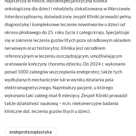
Najstarsza w Polsce, wysokospecjalistyczna Klinika
onkologiczna dla dzieci i młodzieży zlokalizowana w Warszawie.
Interdyscyplinarny, doświadczony zespół Kliniki prowadzi pełną
diagnostykę i kompleksowe leczenie nowotworów u dzieci od
okresu płodowego do 25. roku życia z całego kraju. Specjalizuje
się w zakresie leczenia guzów litych poza ośrodkowym układem
nerwowym oraz histiocytoz. Klinika jest ośrodkiem
referencyjnym w leczeniu oszczędzającym, umożliwiającym
uratowanie kończyny choremu dziecku. Do 2024 r. wykonano
ponad 1000 zabiegów wszczepiania endoprotez, także tych
wydłużanych mechanicznie lub w wyniku działania pola
elektromagnetycznego. Najmłodszy pacjent, u którego
wykonano taki zabieg miał 8 miesięcy. Zespół Kliniki prowadzi
także działalność naukową – m.in. niekomercyjne badania
kliniczne dot. leczenia guzów litych u dzieci.
endoprotezoplastyka