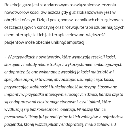
Resekcja guza jest standardowym rozwiązaniem w leczeniu
nowotworów kości, zwłaszcza gdy guz zlokalizowany jest w
obrębie kończyn. Dzięki postępom w technikach chirurgicznych
oszczędzających kończynę oraz rozwoju terapii uzupełniających
chemioterapię takich jak terapie celowane, większość
pacjentów może obecnie uniknąć amputacji.
– W przypadkach nowotworów, które wymagają resekcji kości,
stosujemy metody rekonstrukcji z wykorzystaniem onkologicznych
endoprotez. Są one wykonane z wysokiej jakości materiałów i
specjalnie zaprojektowane, aby zastąpić usuniętą część kości,
przywracając stabilność i funkcjonalność kończyny. Stosowane
implanty w przypadku intensywnie rosnących dzieci, bardzo często
są endoprotezami elektromagnetycznymi, czyli takimi, które
wydłużają się bez konieczności operacji. W naszej klinice
przeprowadziliśmy już ponad tysiąc takich zabiegów, a najmłodsza
pacjentka, której wszczepiliśmy endoprotezę, miała zaledwie 8