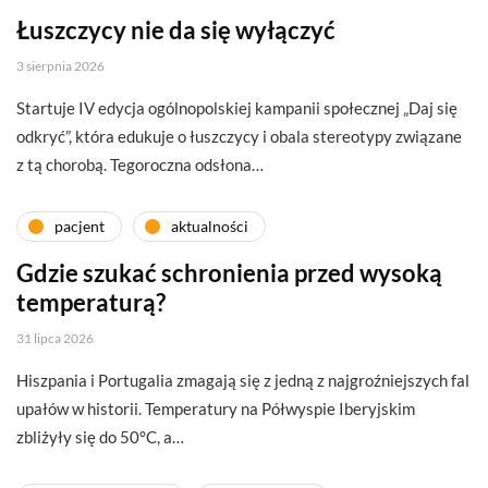
Łuszczycy nie da się wyłączyć
3 sierpnia 2026
Startuje IV edycja ogólnopolskiej kampanii społecznej „Daj się
odkryć”, która edukuje o łuszczycy i obala stereotypy związane
z tą chorobą. Tegoroczna odsłona…
pacjent
aktualności
Gdzie szukać schronienia przed wysoką
temperaturą?
31 lipca 2026
Hiszpania i Portugalia zmagają się z jedną z najgroźniejszych fal
upałów w historii. Temperatury na Półwyspie Iberyjskim
zbliżyły się do 50°C, a…