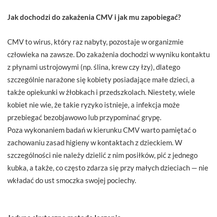
Jak dochodzi do zakażenia CMV i jak mu zapobiegać?
CMV to wirus, który raz nabyty, pozostaje w organizmie
człowieka na zawsze. Do zakażenia dochodzi w wyniku kontaktu
z płynami ustrojowymi (np. ślina, krew czy łzy), dlatego
szczególnie narażone się kobiety posiadające małe dzieci, a
także opiekunki w żłobkach i przedszkolach. Niestety, wiele
kobiet nie wie, że takie ryzyko istnieje, a infekcja może
przebiegać bezobjawowo lub przypominać grypę.
Poza wykonaniem badań w kierunku CMV warto pamiętać o
zachowaniu zasad higieny w kontaktach z dzieckiem. W
szczególności nie należy dzielić z nim posiłków, pić z jednego
kubka, a także, co często zdarza się przy małych dzieciach — nie
wkładać do ust smoczka swojej pociechy.