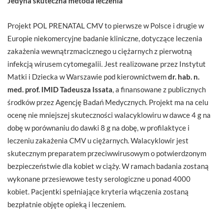
Jedyna skuteczna metoda leczenia
Projekt POL PRENATAL CMV to pierwsze w Polsce i drugie w
Europie niekomercyjne badanie kliniczne, dotyczące leczenia
zakażenia wewnątrzmacicznego u ciężarnych z pierwotną
infekcją wirusem cytomegalii. Jest realizowane przez Instytut
Matki i Dziecka w Warszawie pod kierownictwem
dr. hab. n.
med. prof. IMID Tadeusza Issata
, a finansowane z publicznych
środków przez Agencję Badań Medycznych. Projekt ma na celu
ocenę nie mniejszej skuteczności walacyklowiru w dawce 4 g na
dobę w porównaniu do dawki 8 g na dobę, w profilaktyce i
leczeniu zakażenia CMV u ciężarnych. Walacyklowir jest
skutecznym preparatem przeciwwirusowym o potwierdzonym
bezpieczeństwie dla kobiet w ciąży. W ramach badania zostaną
wykonane przesiewowe testy serologiczne u ponad 4000
kobiet. Pacjentki spełniające kryteria włączenia zostaną
bezpłatnie objęte opieką i leczeniem.