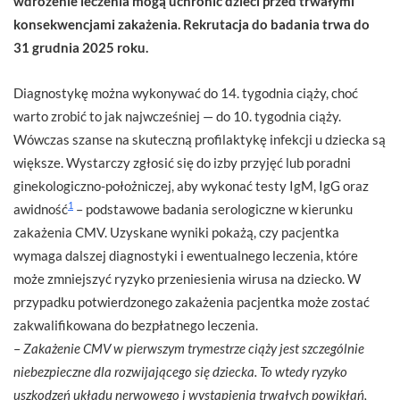
wdrożenie leczenia mogą uchronić dzieci przed trwałymi
konsekwencjami zakażenia.
Rekrutacja do badania trwa do
31 grudnia 2025 roku.
Diagnostykę można wykonywać do 14. tygodnia ciąży, choć
warto zrobić to jak najwcześniej — do 10. tygodnia ciąży.
Wówczas szanse na skuteczną profilaktykę infekcji u dziecka są
większe. Wystarczy zgłosić się do izby przyjęć lub poradni
ginekologiczno-położniczej, aby wykonać testy IgM, IgG oraz
1
awidność
– podstawowe badania serologiczne w kierunku
zakażenia CMV. Uzyskane wyniki pokażą, czy pacjentka
wymaga dalszej diagnostyki i ewentualnego leczenia, które
może zmniejszyć ryzyko przeniesienia wirusa na dziecko. W
przypadku potwierdzonego zakażenia pacjentka może zostać
zakwalifikowana do bezpłatnego leczenia.
–
Zakażenie CMV w pierwszym trymestrze ciąży jest szczególnie
niebezpieczne dla rozwijającego się dziecka. To wtedy ryzyko
uszkodzeń układu nerwowego i wystąpienia trwałych powikłań,