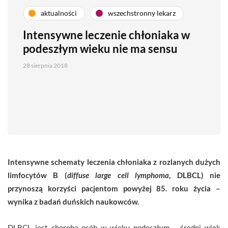
aktualności
wszechstronny lekarz
Intensywne leczenie chłoniaka w
podeszłym wieku nie ma sensu
28 sierpnia 2018
Intensywne schematy leczenia chłoniaka z rozlanych dużych
limfocytów B (
diffuse large cell lymphoma
, DLBCL) nie
przynoszą korzyści pacjentom powyżej 85. roku życia –
wynika z
badań
duńskich naukowców.
DLBCL jest chorobą osób w wieku podeszłym – średni wiek