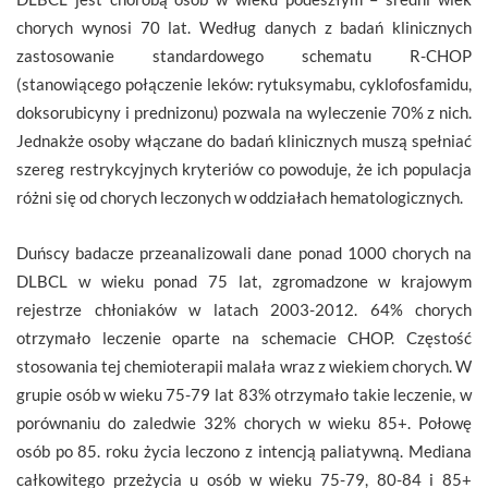
chorych wynosi 70 lat. Według danych z badań klinicznych
zastosowanie standardowego schematu R-CHOP
(stanowiącego połączenie leków: rytuksymabu, cyklofosfamidu,
doksorubicyny i prednizonu) pozwala na wyleczenie 70% z nich.
Jednakże osoby włączane do badań klinicznych muszą spełniać
szereg restrykcyjnych kryteriów co powoduje, że ich populacja
różni się od chorych leczonych w oddziałach hematologicznych.
Duńscy badacze przeanalizowali dane ponad 1000 chorych na
DLBCL w wieku ponad 75 lat, zgromadzone w krajowym
rejestrze chłoniaków w latach 2003-2012. 64% chorych
otrzymało leczenie oparte na schemacie CHOP. Częstość
stosowania tej chemioterapii malała wraz z wiekiem chorych. W
grupie osób w wieku 75-79 lat 83% otrzymało takie leczenie, w
porównaniu do zaledwie 32% chorych w wieku 85+. Połowę
osób po 85. roku życia leczono z intencją paliatywną. Mediana
całkowitego przeżycia u osób w wieku 75-79, 80-84 i 85+