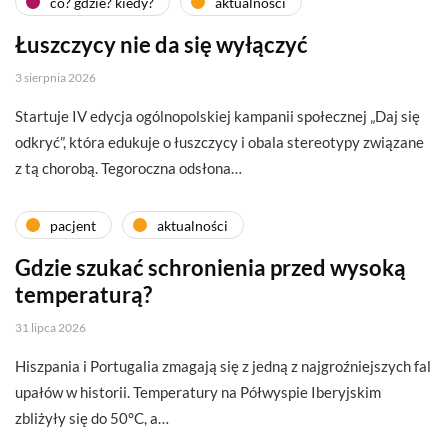
co? gdzie? kiedy?
aktualności
Łuszczycy nie da się wyłączyć
3 sierpnia 2026
Startuje IV edycja ogólnopolskiej kampanii społecznej „Daj się
odkryć”, która edukuje o łuszczycy i obala stereotypy związane
z tą chorobą. Tegoroczna odsłona…
pacjent
aktualności
Gdzie szukać schronienia przed wysoką
temperaturą?
31 lipca 2026
Hiszpania i Portugalia zmagają się z jedną z najgroźniejszych fal
upałów w historii. Temperatury na Półwyspie Iberyjskim
zbliżyły się do 50°C, a…