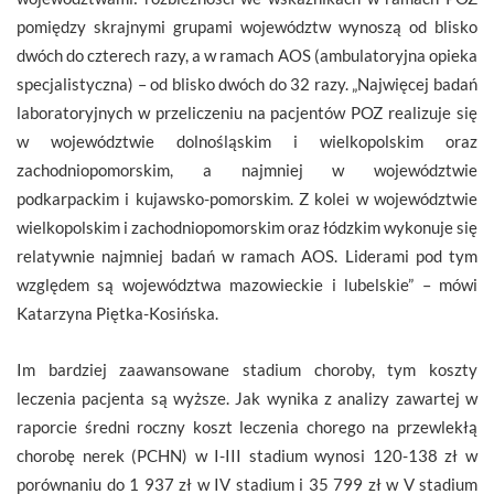
pomiędzy skrajnymi grupami województw wynoszą od blisko
dwóch do czterech razy, a w ramach AOS (ambulatoryjna opieka
specjalistyczna) – od blisko dwóch do 32 razy. „Najwięcej badań
laboratoryjnych w przeliczeniu na pacjentów POZ realizuje się
w województwie dolnośląskim i wielkopolskim oraz
zachodniopomorskim, a najmniej w województwie
podkarpackim i kujawsko-pomorskim. Z kolei w województwie
wielkopolskim i zachodniopomorskim oraz łódzkim wykonuje się
relatywnie najmniej badań w ramach AOS. Liderami pod tym
względem są województwa mazowieckie i lubelskie” – mówi
Katarzyna Piętka-Kosińska.
Im bardziej zaawansowane stadium choroby, tym koszty
leczenia pacjenta są wyższe. Jak wynika z analizy zawartej w
raporcie średni roczny koszt leczenia chorego na przewlekłą
chorobę nerek (PCHN) w I-III stadium wynosi 120-138 zł w
porównaniu do 1 937 zł w IV stadium i 35 799 zł w V stadium