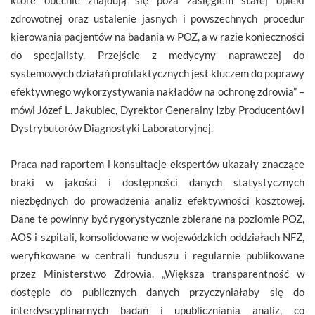
które obecnie znajdują się poza zasięgiem stałej opieki
zdrowotnej oraz ustalenie jasnych i powszechnych procedur
kierowania pacjentów na badania w POZ, a w razie konieczności
do specjalisty. Przejście z medycyny naprawczej do
systemowych działań profilaktycznych jest kluczem do poprawy
efektywnego wykorzystywania nakładów na ochronę zdrowia” –
mówi Józef L. Jakubiec, Dyrektor Generalny Izby Producentów i
Dystrybutorów Diagnostyki Laboratoryjnej.
Praca nad raportem i konsultacje ekspertów ukazały znaczące
braki w jakości i dostępności danych statystycznych
niezbędnych do prowadzenia analiz efektywności kosztowej.
Dane te powinny być rygorystycznie zbierane na poziomie POZ,
AOS i szpitali, konsolidowane w wojewódzkich oddziałach NFZ,
weryfikowane w centrali funduszu i regularnie publikowane
przez Ministerstwo Zdrowia. „Większa transparentność w
dostępie do publicznych danych przyczyniałaby się do
interdyscyplinarnych badań i upubliczniania analiz, co