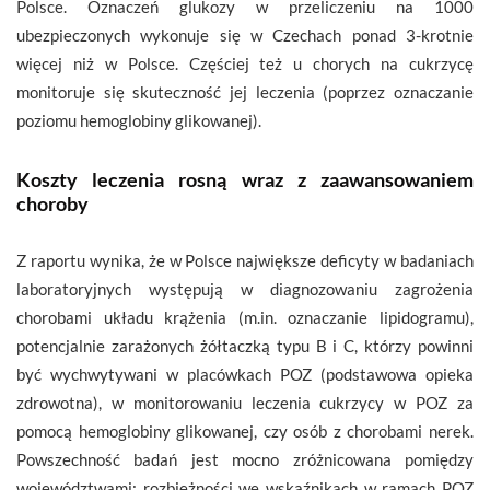
Polsce. Oznaczeń glukozy w przeliczeniu na 1000
ubezpieczonych wykonuje się w Czechach ponad 3-krotnie
więcej niż w Polsce. Częściej też u chorych na cukrzycę
monitoruje się skuteczność jej leczenia (poprzez oznaczanie
poziomu hemoglobiny glikowanej).
Koszty leczenia rosną wraz z zaawansowaniem
choroby
Z raportu wynika, że w Polsce największe deficyty w badaniach
laboratoryjnych występują w diagnozowaniu zagrożenia
chorobami układu krążenia (m.in. oznaczanie lipidogramu),
potencjalnie zarażonych żółtaczką typu B i C, którzy powinni
być wychwytywani w placówkach POZ (podstawowa opieka
zdrowotna), w monitorowaniu leczenia cukrzycy w POZ za
pomocą hemoglobiny glikowanej, czy osób z chorobami nerek.
Powszechność badań jest mocno zróżnicowana pomiędzy
województwami: rozbieżności we wskaźnikach w ramach POZ