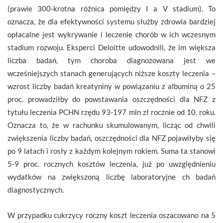
(prawie 300-krotna różnica pomiędzy I a V stadium). To
oznacza, że dla efektywności systemu służby zdrowia bardziej
opłacalne jest wykrywanie i leczenie chorób w ich wczesnym
stadium rozwoju. Eksperci Deloitte udowodnili, że im większa
liczba badań, tym choroba diagnozowana jest we
wcześniejszych stanach generujących niższe koszty leczenia –
wzrost liczby badań kreatyniny w powiązaniu z albuminą o 25
proc. prowadziłby do powstawania oszczędności dla NFZ z
tytułu leczenia PCHN rzędu 93-197 mln zł rocznie od 10. roku.
Oznacza to, że w rachunku skumulowanym, licząc od chwili
zwiększenia liczby badań, oszczędności dla NFZ pojawiłyby się
po 9 latach i rosły z każdym kolejnym rokiem. Suma ta stanowi
5-9 proc. rocznych kosztów leczenia, już po uwzględnieniu
wydatków na zwiększoną liczbę laboratoryjne ch badań
diagnostycznych.
W przypadku cukrzycy roczny koszt leczenia oszacowano na 5