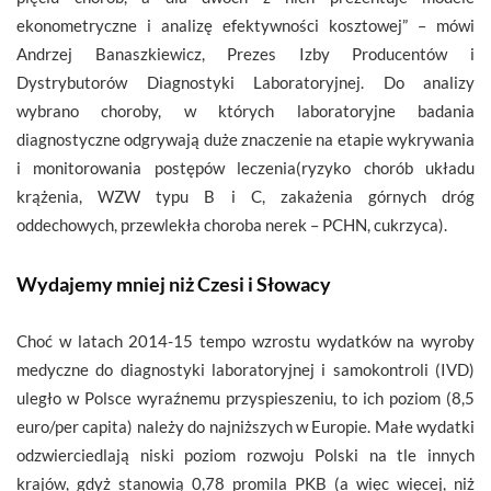
ekonometryczne i analizę efektywności kosztowej” – mówi
Andrzej Banaszkiewicz, Prezes Izby Producentów i
Dystrybutorów Diagnostyki Laboratoryjnej. Do analizy
wybrano choroby, w których laboratoryjne badania
diagnostyczne odgrywają duże znaczenie na etapie wykrywania
i monitorowania postępów leczenia(ryzyko chorób układu
krążenia, WZW typu B i C, zakażenia górnych dróg
oddechowych, przewlekła choroba nerek – PCHN, cukrzyca).
Wydajemy mniej niż Czesi i Słowacy
Choć w latach 2014-15 tempo wzrostu wydatków na wyroby
medyczne do diagnostyki laboratoryjnej i samokontroli (IVD)
uległo w Polsce wyraźnemu przyspieszeniu, to ich poziom (8,5
euro/per capita) należy do najniższych w Europie. Małe wydatki
odzwierciedlają niski poziom rozwoju Polski na tle innych
krajów, gdyż stanowią 0,78 promila PKB (a więc więcej, niż