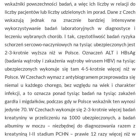
wskaźniki powszechności badań, a więc ich liczby w relacji do
liczby pacjentów lub liczby udzielonych im porad. Dane z Czech
wskazują jednak na znacznie bardziej intensywne
wykorzystywanie badań laboratoryjnych w diagnostyce i
leczeniu wybranych chorób. I tak, częstotliwość badań ryzyka
schorzeń sercowo-naczyniowych na tysiąc ubezpieczonych jest
2-3-krotnie wyższa niż w Polsce. Oznaczeń ALT i HBsAg
(badania wątroby i zakażenia wątroby wirusem HBV) na tysiąc
ubezpieczonych wykonuje się tam 4-5-krotnie więcej niż w
Polsce. W Czechach wymaz z antybiogramem przeprowadza się
niemal u każdego chorego, bez względu na wiek i charakter
infekcji, a to oznacza ponad tysiąc badań na tysiąc zakażeń
gardła i migdałków, podczas gdy w Polsce wskaźnik ten wynosi
jedynie 70. W Czechach wykonuje się 2-3-krotnie więcej badań
kreatyniny w przeliczeniu na 1000 ubezpieczonych, a badań
albuminy w moczu – niezbędnej do diagnozowania razem z
kreatyniną I-II stadium PCHN – prawie 12 razy więcej niż w