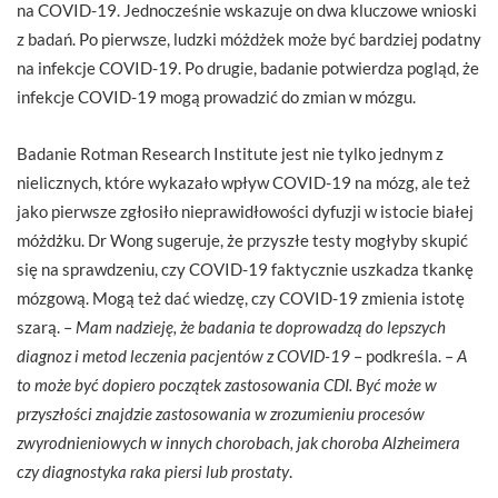
na COVID-19. Jednocześnie wskazuje on dwa kluczowe wnioski
z badań. Po pierwsze, ludzki móżdżek może być bardziej podatny
na infekcje COVID-19. Po drugie, badanie potwierdza pogląd, że
infekcje COVID-19 mogą prowadzić do zmian w mózgu.
Badanie Rotman Research Institute jest nie tylko jednym z
nielicznych, które wykazało wpływ COVID-19 na mózg, ale też
jako pierwsze zgłosiło nieprawidłowości dyfuzji w istocie białej
móżdżku. Dr Wong sugeruje, że przyszłe testy mogłyby skupić
się na sprawdzeniu, czy COVID-19 faktycznie uszkadza tkankę
mózgową. Mogą też dać wiedzę, czy COVID-19 zmienia istotę
szarą. –
Mam nadzieję, że badania te doprowadzą do lepszych
diagnoz i metod leczenia pacjentów z COVID-19
– podkreśla. –
A
to może być dopiero początek zastosowania CDI. Być może w
przyszłości znajdzie zastosowania w zrozumieniu procesów
zwyrodnieniowych w innych chorobach, jak choroba Alzheimera
czy diagnostyka raka piersi lub prostaty
.