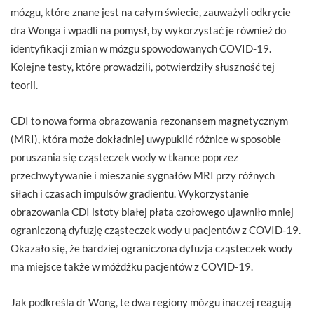
mózgu, które znane jest na całym świecie, zauważyli odkrycie
dra Wonga i wpadli na pomysł, by wykorzystać je również do
identyfikacji zmian w mózgu spowodowanych COVID-19.
Kolejne testy, które prowadzili, potwierdziły słuszność tej
teorii.
CDI to nowa forma obrazowania rezonansem magnetycznym
(MRI), która może dokładniej uwypuklić różnice w sposobie
poruszania się cząsteczek wody w tkance poprzez
przechwytywanie i mieszanie sygnałów MRI przy różnych
siłach i czasach impulsów gradientu. Wykorzystanie
obrazowania CDI istoty białej płata czołowego ujawniło mniej
ograniczoną dyfuzję cząsteczek wody u pacjentów z COVID-19.
Okazało się, że bardziej ograniczona dyfuzja cząsteczek wody
ma miejsce także w móżdżku pacjentów z COVID-19.
Jak podkreśla dr Wong, te dwa regiony mózgu inaczej reagują