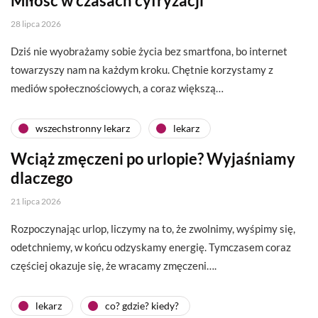
Miłość w czasach cyfryzacji
28 lipca 2026
Dziś nie wyobrażamy sobie życia bez smartfona, bo internet
towarzyszy nam na każdym kroku. Chętnie korzystamy z
mediów społecznościowych, a coraz większą…
wszechstronny lekarz
lekarz
Wciąż zmęczeni po urlopie? Wyjaśniamy
dlaczego
21 lipca 2026
Rozpoczynając urlop, liczymy na to, że zwolnimy, wyśpimy się,
odetchniemy, w końcu odzyskamy energię. Tymczasem coraz
częściej okazuje się, że wracamy zmęczeni….
lekarz
co? gdzie? kiedy?