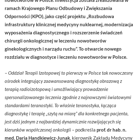
ramach Krajowego Planu Odbudowy i Zwiększania
Odporności (KPO), jako część projektu „Rozbudowa
infrastruktury klinicznej medycyny nuklearnej, modernizacja
wyposażenia diagnostycznego i rozszerzenie świadczeń
chirurgii onkologicznej w leczeniu nowotworów
ginekologicznych i narządu ruchu”. To otwarcie
nowego
rozdziału w diagnostyce i leczeniu nowotworów w Polsce.
–
Oddział Terapii Izotopowej to pierwszy w Polsce tak nowoczesny
ośrodek integrujący zaawansowaną diagnostykę obrazową z
terapią radioizotopową i umożliwiający prowadzenie
spersonalizowanego leczenia zgodnie z najnowszymi światowymi
standardami teranostyki. To właśnie teranostyka, łącząca
diagnostykę i terapię „szytą na miarę” dla konkretnego pacjenta,
jest dziś jednym z najbardziej dynamicznie rozwijających się
kierunków współczesnej onkologii
– podkreśla
prof. dr hab. n.
med. Daria Handkiewicz-Junak
, kierownik Zakładu Medycyny