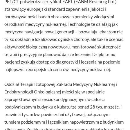
PET/CT potwierdza certyfikat EARL (EANM Researcg Ltd.)
stanowiący europejski standard zapewnienia jakości i
porównywalności badań obrazowych pomiędzy wiodącymi
ośrodkami medycyny nuklearnej. Technologie te działają jak
medyczna nawigacja nowej generacji – pozwalają lekarzom nie
tylko dokładnie lokalizować ogniska choroby, ale także oceniać
aktywność biologiczną nowotworu, monitorować skuteczność
terapii i precyzyjnie planować dalsze leczenie. Dzięki temu
pacjenci zyskują dostęp do diagnostyki i leczenia na poziomie
najlepszych europejskich centrów medycyny nuklearnej.
Oddział Terapii Izotopowej Zakładu Medycyny Nuklearnej i
Endokrynologii Onkologicznej mieści się w specjalnie
zaprojektowanym sześciokondygnacyjnym, w całości
podpiwniczonym budynku o kubaturze ponad 28 tys. m sześc. i
prawie 5 tys. m kw. powierzchni użytkowej, połączonym
tunelem podziemnym i łącznikiem napowietrznym z budynkiem
klinicznym. Znajdują się w nim nowoczesne gabinety lekarskie i