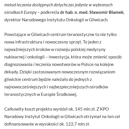
metod leczenia dostępnych dotychczas jedynie w wybranych
ośrodkach Europy
– podkreśla
dr hab. n. med. Sławomir Blamek
,
dyrektor Narodowego Instytutu Onkologii w Gliwicach.
Powstające w Gliwicach centrum teranostyczne to nie tylko
nowa infrastruktura i nowoczesny sprzęt. To jeden z
najważniejszych kroków w rozwoju polskiej medycyny
nuklearnej i onkologii – inwestycja, która może zmienić sposób
diagnozowania i leczenia nowotworów w Polsce na kolejne
dekady. Dzięki zastosowanym nowoczesnym rozwiązaniom
gliwickie centrum będzie należało do jednych z
najnowocześniejszych i najbezpieczniejszych ośrodków
teranostycznych w Europie Środkowej.
Całkowity koszt projektu wyniósł ok. 145 mln zł. Z KPO
Narodowy Instytut Onkologii w Gliwicach otrzymał na ten cel
dofinansowanie w wysokości ok. 122,7 mln zł.