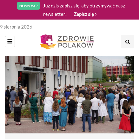
Już dziś zapisz się, aby otrzymywać nasz
NOWOŚĆ!
newsletter!
Zapisz się
9 sierpnia 2026