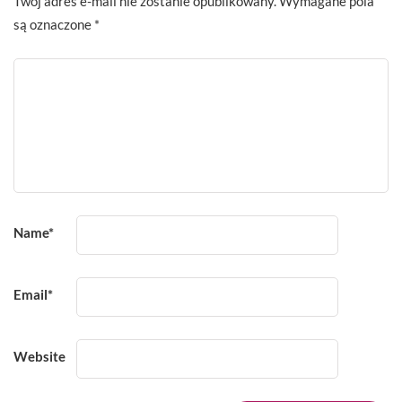
Twój adres e-mail nie zostanie opublikowany.
Wymagane pola
są oznaczone
*
Name
*
Email
*
Website