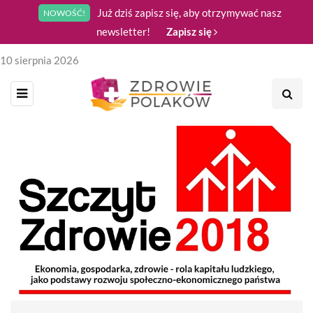
Już dziś zapisz się, aby otrzymywać nasz
NOWOŚĆ!
newsletter!
Zapisz się
10 sierpnia 2026