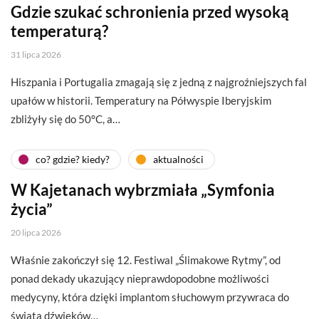
Gdzie szukać schronienia przed wysoką
temperaturą?
31 lipca 2026
Hiszpania i Portugalia zmagają się z jedną z najgroźniejszych fal
upałów w historii. Temperatury na Półwyspie Iberyjskim
zbliżyły się do 50°C, a…
co? gdzie? kiedy?
aktualności
W Kajetanach wybrzmiała „Symfonia
życia”
20 lipca 2026
Właśnie zakończył się 12. Festiwal „Ślimakowe Rytmy”, od
ponad dekady ukazujący nieprawdopodobne możliwości
medycyny, która dzięki implantom słuchowym przywraca do
świata dźwięków…