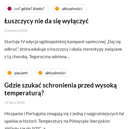
co? gdzie? kiedy?
aktualności
Łuszczycy nie da się wyłączyć
3 sierpnia 2026
Startuje IV edycja ogólnopolskiej kampanii społecznej „Daj się
odkryć”, która edukuje o łuszczycy i obala stereotypy związane
z tą chorobą. Tegoroczna odsłona…
pacjent
aktualności
Gdzie szukać schronienia przed wysoką
temperaturą?
31 lipca 2026
Hiszpania i Portugalia zmagają się z jedną z najgroźniejszych fal
upałów w historii. Temperatury na Półwyspie Iberyjskim
zbliżyły się do 50°C, a…