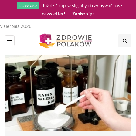
Już dziś zapisz się, aby otrzymywać nasz
NOWOŚĆ!
newsletter!
Zapisz się
9 sierpnia 2026