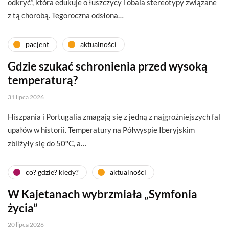
odkryć”, która edukuje o łuszczycy i obala stereotypy związane
z tą chorobą. Tegoroczna odsłona…
pacjent
aktualności
Gdzie szukać schronienia przed wysoką
temperaturą?
31 lipca 2026
Hiszpania i Portugalia zmagają się z jedną z najgroźniejszych fal
upałów w historii. Temperatury na Półwyspie Iberyjskim
zbliżyły się do 50°C, a…
co? gdzie? kiedy?
aktualności
W Kajetanach wybrzmiała „Symfonia
życia”
20 lipca 2026