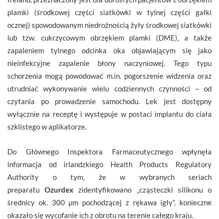
plamki (środkowej części siatkówki w tylnej części gałki
ocznej) spowodowanym niedrożnością żyły środkowej siatkówki
lub tzw. cukrzycowym obrzękiem plamki (DME), a także
zapaleniem tylnego odcinka oka objawiającym się jako
nieinfekcyjne zapalenie błony naczyniowej. Tego typu
schorzenia mogą powodować m.in. pogorszenie widzenia oraz
utrudniać wykonywanie wielu codziennych czynności – od
czytania po prowadzenie samochodu. Lek jest dostępny
wyłącznie na receptę i występuje w postaci implantu do ciała
szklistego w aplikatorze.
Do Głównego Inspektora Farmaceutycznego wpłynęła
informacja od irlandzkiego Health Products Regulatory
Authority o tym, że w wybranych seriach
preparatu
Ozurdex
zidentyfikowano „cząsteczki silikonu o
średnicy ok. 300 µm pochodzącej z rękawa igły”, konieczne
okazało się wycofanie ich z obrotu na terenie całego kraju.