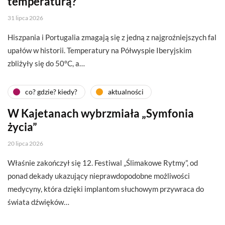
temperaturą?
31 lipca 2026
Hiszpania i Portugalia zmagają się z jedną z najgroźniejszych fal
upałów w historii. Temperatury na Półwyspie Iberyjskim
zbliżyły się do 50°C, a…
co? gdzie? kiedy?
aktualności
W Kajetanach wybrzmiała „Symfonia
życia”
20 lipca 2026
Właśnie zakończył się 12. Festiwal „Ślimakowe Rytmy”, od
ponad dekady ukazujący nieprawdopodobne możliwości
medycyny, która dzięki implantom słuchowym przywraca do
świata dźwięków…