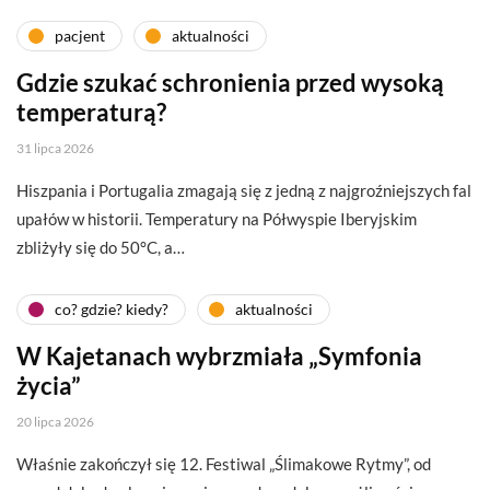
pacjent
aktualności
Gdzie szukać schronienia przed wysoką
temperaturą?
31 lipca 2026
Hiszpania i Portugalia zmagają się z jedną z najgroźniejszych fal
upałów w historii. Temperatury na Półwyspie Iberyjskim
zbliżyły się do 50°C, a…
co? gdzie? kiedy?
aktualności
W Kajetanach wybrzmiała „Symfonia
życia”
20 lipca 2026
Właśnie zakończył się 12. Festiwal „Ślimakowe Rytmy”, od