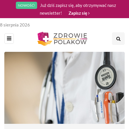
Już dziś zapisz się, aby otrzymywać nasz
NOWOŚĆ!
newsletter!
Zapisz się
8 sierpnia 2026