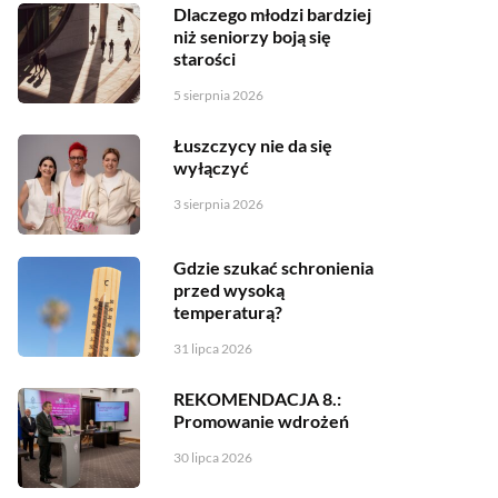
Dlaczego młodzi bardziej
niż seniorzy boją się
starości
5 sierpnia 2026
Łuszczycy nie da się
wyłączyć
3 sierpnia 2026
Gdzie szukać schronienia
przed wysoką
temperaturą?
31 lipca 2026
REKOMENDACJA 8.:
Promowanie wdrożeń
30 lipca 2026