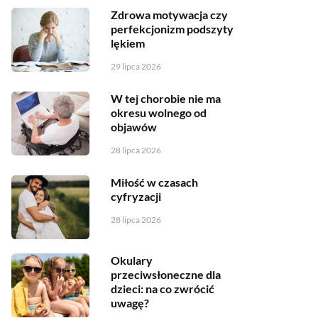
Zdrowa motywacja czy
perfekcjonizm podszyty
lękiem
29 lipca 2026
W tej chorobie nie ma
okresu wolnego od
objawów
28 lipca 2026
Miłość w czasach
cyfryzacji
28 lipca 2026
Okulary
przeciwsłoneczne dla
dzieci: na co zwrócić
uwagę?