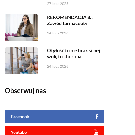
27 lipca 2026
REKOMENDACJA 8.:
Zawód farmaceuty
24 lipca 2026
Otyłość to nie brak silnej
woli, to choroba
24 lipca 2026
Obserwuj nas
Facebook
Youtube