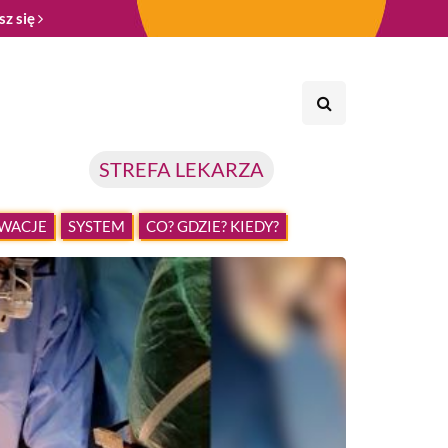
sz się
STREFA LEKARZA
WACJE
SYSTEM
CO? GDZIE? KIEDY?