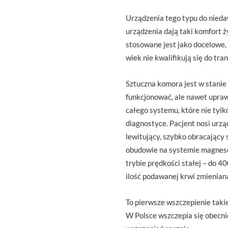
Urządzenia tego typu do nieda
urządzenia dają taki komfort ż
stosowane jest jako docelowe,
wiek nie kwalifikują się do tran
Sztuczna komora jest w stanie 
funkcjonować, ale nawet upraw
całego systemu, które nie tylk
diagnostyce. Pacjent nosi urz
lewitujący, szybko obracający 
obudowie na systemie magnesó
trybie prędkości stałej – do 4
ilość podawanej krwi zmienian
To pierwsze wszczepienie tak
W Polsce wszczepia się obecnie