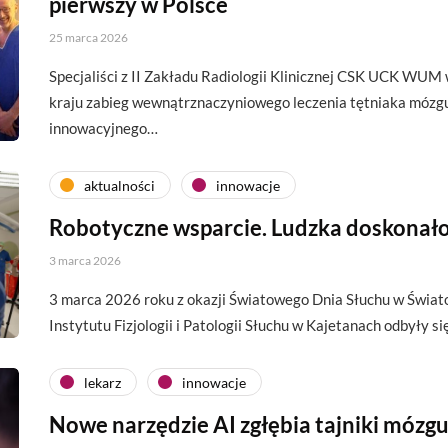
pierwszy w Polsce
25 marca 2026
Specjaliści z II Zakładu Radiologii Klinicznej CSK UCK WUM
kraju zabieg wewnątrznaczyniowego leczenia tętniaka mózg
innowacyjnego…
aktualności
innowacje
Robotyczne wsparcie. Ludzka doskonał
3 marca 2026
3 marca 2026 roku z okazji Światowego Dnia Słuchu w Świ
Instytutu Fizjologii i Patologii Słuchu w Kajetanach odbyły s
lekarz
innowacje
Nowe narzędzie AI zgłębia tajniki mózg