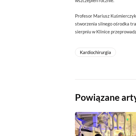
wszczepień rocznie.
Profesor Mariusz Kuśmierczyk
stworzenia silnego ośrodka t
sierpniu w Klinice przeprowad
Kardiochirurgia
Powiązane art