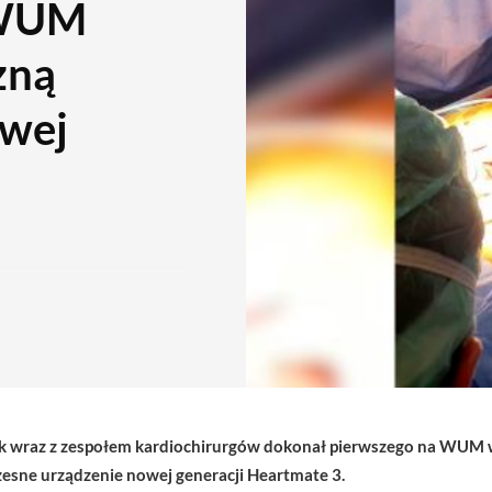
 WUM
zną
owej
k wraz z zespołem kardiochirurgów dokonał pierwszego na WUM w
esne urządzenie nowej generacji Heartmate 3.