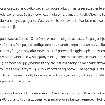
wna wszczepiano tylko pacjentom oczekującym na przeszczepienie se
ycia pacjentów, że niekiedy rezygnują oni z transplantacji. Obecnie t
 do końca życia pacjenta. Wszczepienie pompy jest również możliwe u
splantacji.
podawać od 2,5 do 10 litrów krwi na minutę, co oznacza, że pacjent je
iać sport. Pompa jest podłączona do zewnętrznego urządzenia zasila
o identyfikuje stany alarmowe, ale też prowadzi ciągły zapis pracy, co
ądzenie zewnętrzne w specjalnym etui, które mieści się pod swetrem
się, samocentrujący wirnik, który nie jest osadzony na mechanicznym 
w. Magnesy utrzymują wirnik w pożądanej pozycji i napędzają. Urz
000 obrotów na minutę lub w trybie sztucznego tętna, w którym szybko
a jest automatyczne.
iego urządzenia w Uniwersyteckim Centrum Klinicznym Warszawski
 40-50 tego typu urządzeń rocznie, głównie starszej generacji. Potr