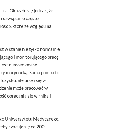
rca. Okazało się jednak, że
o rozwiązanie często
 osób, które ze względu na
st w stanie nie tylko normalnie
jącego i monitorującego pracę
 jest nieocenione w
, czy marynarką. Sama pompa to
łożysku, ale unosi się w
ądzenie może pracować w
ść obracania się wirnika i
ego Uniwersytetu Medycznego.
zeby szacuje się na 200