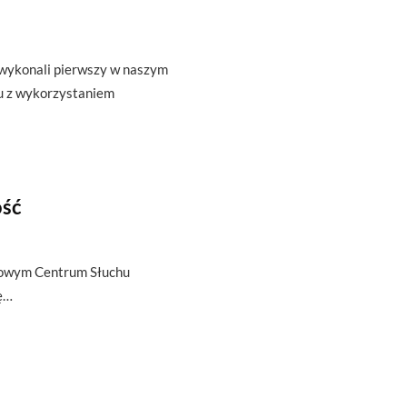
 wykonali pierwszy w naszym
u z wykorzystaniem
ość
atowym Centrum Słuchu
ię…
u