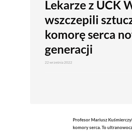
Lekarze z UCK
wszczepili sztuc
komorę serca n
generacji
22 września 2022
Profesor Mariusz Kuśmierczy
komory serca. To ultranowocz