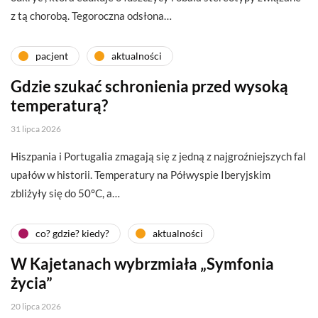
z tą chorobą. Tegoroczna odsłona…
pacjent
aktualności
Gdzie szukać schronienia przed wysoką
temperaturą?
31 lipca 2026
Hiszpania i Portugalia zmagają się z jedną z najgroźniejszych fal
upałów w historii. Temperatury na Półwyspie Iberyjskim
zbliżyły się do 50°C, a…
co? gdzie? kiedy?
aktualności
W Kajetanach wybrzmiała „Symfonia
życia”
20 lipca 2026