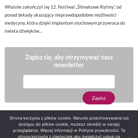
Właśnie zakończył się 12. Festiwal „Ślimakowe Rytmy”, od
ponad dekady ukazujący nieprawdopodobne możliwości
medycyny, która dzięki implantom słuchowym przywraca do
świata dźwięków…
Zapisz się, aby otrzymywać nasz
newsletter
Strona korzysta z plików cookie. Warunki przechowywania lub
dostępu do plików cookie, możesz określić w swojej
przeglądarce. Więcej informacji w Polityce prywatności. Ta
Serwis zaprojektował
Grzegorz Sztank
.
strona korzysta z ciasteczek aby świadczyć usługi na