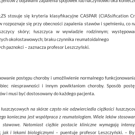
cjentów z objawami zapalenia spojówek lub naczyniówki oka konieczn
S stosuje się kryteria klasyfikacyjne CASPAR (ClASsification Crit
rozpoznaje się przy obecności zapalenia stawów i spełnieniu, co n
szczycy skóry; łuszczyca w wywiadzie rodzinnym; występowa
ych okołostawowych; braku czynnika reumatoidalnego
ych paznokci – zaznacza profesor Leszczyński.
mowanie postępu choroby i umożliwienie normalnego funkcjonowania.
obiec niesprawności i innym powikłaniom choroby. Sposób post
ów i musi być dostosowany do każdego pacjenta.
 łuszczycowych na skórze często nie odzwierciedla ciężkości łuszczyc
nego konieczna jest współpraca z reumatologiem. Wiele leków stosowa
 stawowe. Natomiast ciężkie postacie kliniczne wymagają intensyf
, jak i lekami biologicznymi –
puentuje profesor Leszczyński. – B