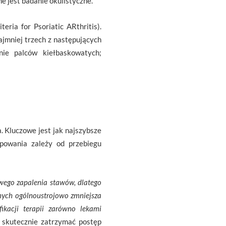
e jest badanie okulistyczne.
eria for Psoriatic ARthritis).
ajmniej trzech z następujących
nie palców kiełbaskowatych;
 Kluczowe jest jak najszybsze
ępowania zależy od przebiegu
owego zapalenia stawów, dlatego
nych ogólnoustrojowo zmniejsza
ikacji terapii zarówno lekami
y skutecznie zatrzymać postęp