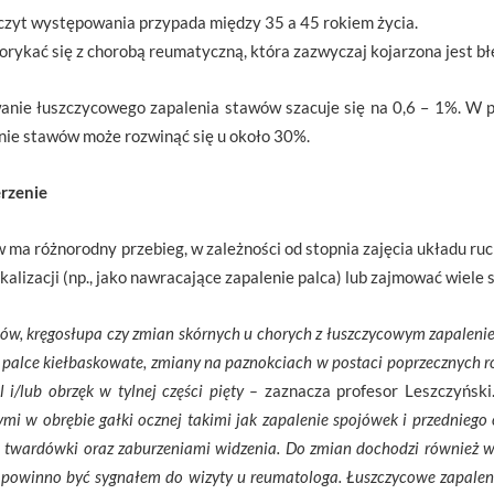
Szczyt występowania przypada między 35 a 45 rokiem życia.
orykać się z chorobą reumatyczną, która zazwyczaj kojarzona jest bł
anie łuszczycowego zapalenia stawów szacuje się na 0,6 – 1%. W p
nie stawów może rozwinąć się u około 30%.
rzenie
ma różnorodny przebieg, w zależności od stopnia zajęcia układu ruc
kalizacji (np., jako nawracające zapalenie palca) lub zajmować wiele
wów, kręgosłupa czy zmian skórnych u chorych z łuszczycowym zapalen
. palce kiełbaskowate, zmiany na paznokciach w postaci poprzecznych r
 i/lub obrzęk w tylnej części pięty –
zaznacza profesor Leszczyński
ymi w obrębie gałki ocznej takimi jak zapalenie spojówek i przedniego
 twardówki oraz zaburzeniami widzenia. Do zmian dochodzi również w 
 powinno być sygnałem do wizyty u reumatologa.
Łuszczycowe zapaleni