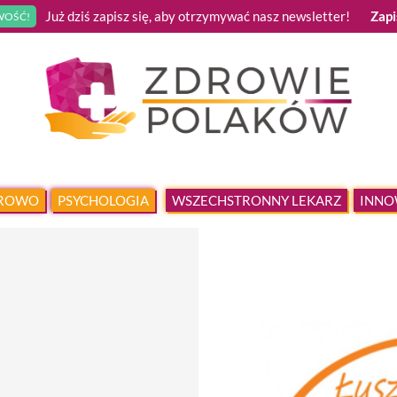
Już dziś zapisz się, aby otrzymywać nasz newsletter!
Zapi
OŚĆ!
DROWO
PSYCHOLOGIA
WSZECHSTRONNY LEKARZ
INNO