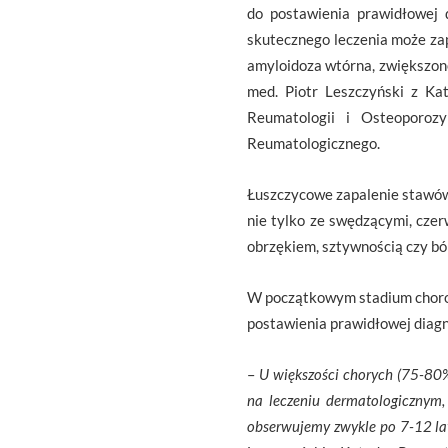
do postawienia prawidłowej 
skutecznego leczenia może za
amyloidoza wtórna, zwiększone
med. Piotr Leszczyński z Ka
Reumatologii i Osteoporoz
Reumatologicznego.
Łuszczycowe zapalenie stawów
nie tylko ze swędzącymi, cze
obrzękiem, sztywnością czy bó
W początkowym stadium choroby
postawienia prawidłowej diagn
–
U większości chorych (75-80%
na leczeniu dermatologicznym,
obserwujemy zwykle po 7-12 lat