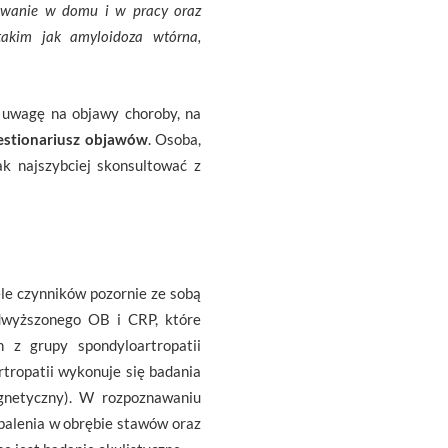
nowanie w domu i w pracy oraz
akim jak amyloidoza wtórna,
 uwagę na objawy choroby, na
stionariusz objawów
. Osoba,
k najszybciej skonsultować z
ele czynników pozornie ze sobą
odwyższonego OB i CRP, które
 z grupy spondyloartropatii
tropatii wykonuje się badania
gnetyczny). W rozpoznawaniu
apalenia w obrębie stawów oraz