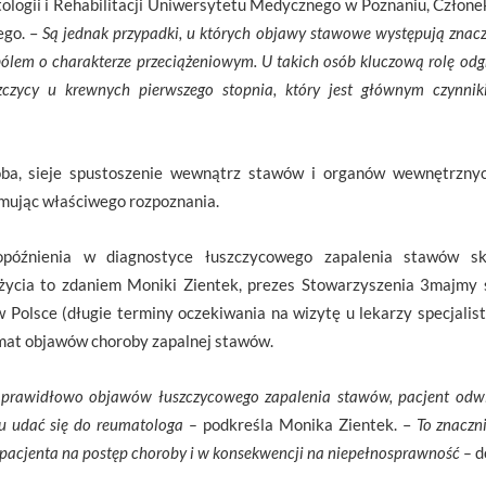
ologii i Rehabilitacji Uniwersytetu Medycznego w Poznaniu, Człon
ego. –
Są jednak przypadki, u których objawy stawowe występują znacz
bólem o charakterze przeciążeniowym. U takich osób kluczową rolę o
czycy u krewnych pierwszego stopnia, który jest głównym czynni
ba, sieje spustoszenie wewnątrz stawów i organów wewnętrznyc
ymując właściwego rozpoznania.
opóźnienia w diagnostyce łuszczycowego zapalenia stawów s
ycia to zdaniem Moniki Zientek, prezes Stowarzyszenia 3majmy si
w Polsce (długie terminy oczekiwania na wizytę u lekarzy specjalis
emat objawów choroby zapalnej stawów.
ć prawidłowo objawów łuszczycowego zapalenia stawów, pacjent odw
zu udać się do reumatologa –
podkreśla Monika Zientek. –
To znaczn
 pacjenta na postęp choroby i w konsekwencji na niepełnosprawność –
d