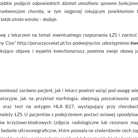
e szybkie podjęcie odpowiednich działań umożliwia sprawne funkcjo
onsekwencjom choroby, w tym najgorzej rokującym powikłaniom t
 także utrata wzroku –
dodaje.
wę z lekarzem na temat ewentualnego rozpoznania ŁZS i zwrócić
ny Cios” http://poruszycswiat.pl/lzs-podwojnycios udostępniono
kwe
okojące objawy i wypełni kwestionariusz, powinna swoje obawy ja
ponieważ zarówno pacjent, jak i lekarz powinni wziąć pod uwagę wi
ratoryjne, jak na przykład morfologia, obejmują poszukiwania p
 oraz test na antygen HLA B27, występujący przy chorobach
należy ŁZS. U pacjentów z podejrzeniem postaci osiowej spondyloar
ów krzyżowo-biodrowych (zdjęcia radiologiczne lub rezonans ma
badanie ultrasonograficzne, które pozwala na stwierdzenie cech z