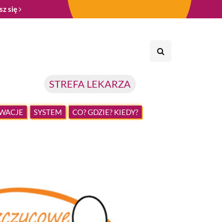
sz się
STREFA LEKARZA
WACJE
SYSTEM
CO? GDZIE? KIEDY?