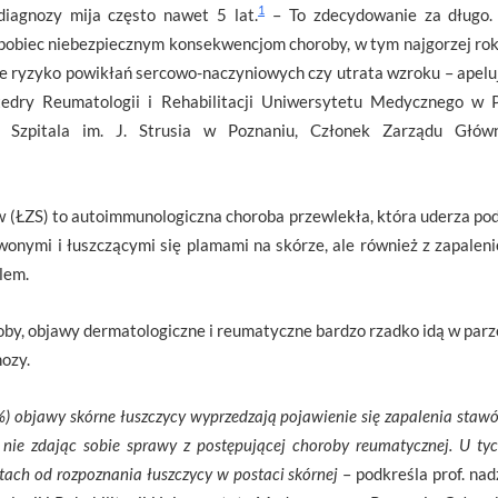
1
diagnozy mija często nawet 5 lat.
– To zdecydowanie za długo. 
pobiec niebezpiecznym konsekwencjom choroby, w tym najgorzej ro
 ryzyko powikłań sercowo-naczyniowych czy utrata wzroku – apeluje
tedry Reumatologii i Rehabilitacji Uniwersytetu Medycznego w 
y Szpitala im. J. Strusia w Poznaniu, Członek Zarządu Głów
 (ŁZS) to autoimmunologiczna choroba przewlekła, która uderza pod
rwonymi i łuszczącymi się plamami na skórze, ale również z zapale
lem.
, objawy dermatologiczne i reumatyczne bardzo rzadko idą w parze
ozy.
) objawy skórne łuszczycy wyprzedzają pojawienie się zapalenia stawów
 nie zdając sobie sprawy z postępującej choroby reumatycznej. U t
ach od rozpoznania łuszczycy w postaci skórnej
– podkreśla prof. nad