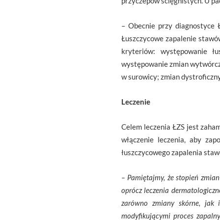
przyczepów ścięgnistych. U pa
– Obecnie przy diagnostyce ŁZ
Łuszczycowe zapalenie stawów 
kryteriów: występowanie łu
występowanie zmian wytwórcz
w surowicy; zmian dystroficzn
Leczenie
Celem leczenia ŁZS jest zaha
włączenie leczenia, aby zap
łuszczycowego zapalenia staw
– Pamiętajmy, że stopień zmian
oprócz leczenia dermatologicz
zarówno zmiany skórne, jak i
modyfikującymi proces zapalny