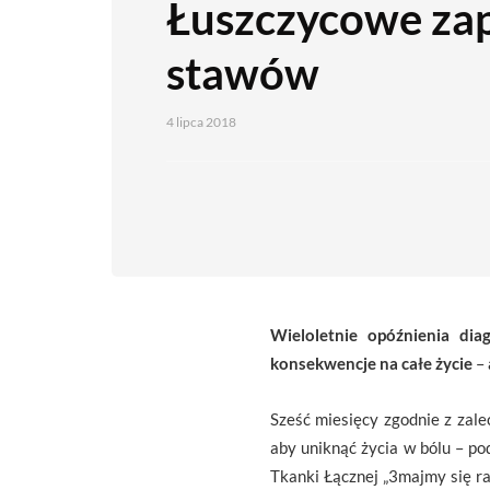
Łuszczycowe zap
stawów
4 lipca 2018
Wieloletnie opóźnienia di
konsekwencje na całe życie
–
Sześć miesięcy zgodnie z zal
aby uniknąć życia w bólu – p
Tkanki Łącznej „3majmy się r