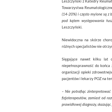
Leszczyński z Katedry Reumat
Towarzystwa Reumatologiczn
(14-20%) i często mylone są z 
pod kątem występowania łusz
Leszczyński.
Niewidoczna na skórze choro
różnych specjalistów nie otrz
Sięgające nawet kilku lat 
niepełnosprawność do końca ż
organizacji opieki zdrowotnej
pacjentów i lekarzy POZ na t
– Nie potrafiąc zinterpretowa
fizjoterapeutów, zamiast od ra
prawidłowej diagnozy, skazując