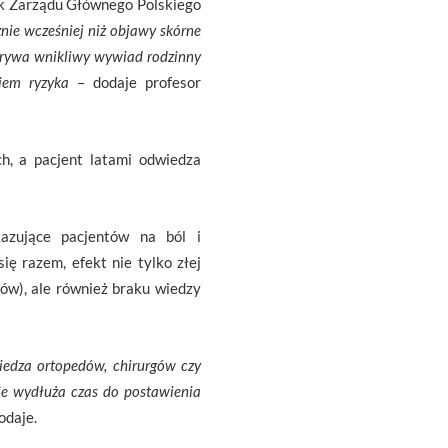
ek Zarządu Głównego Polskiego
nie wcześniej niż objawy skórne
dgrywa wnikliwy wywiad rodzinny
kiem ryzyka
– dodaje profesor
h, a pacjent latami odwiedza
kazujące pacjentów na ból i
ę razem, efekt nie tylko złej
tów), ale również braku wiedzy
iedza ortopedów, chirurgów czy
ie wydłuża czas do postawienia
odaje.