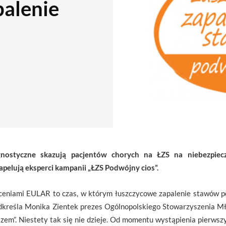
alenie
agnostyczne skazują pacjentów chorych na ŁZS na niebezpiec
apelują eksperci kampanii „ŁZS Podwójny cios”.
eceniami EULAR to czas, w którym łuszczycowe zapalenie stawów 
odkreśla Monika Zientek prezes Ogólnopolskiego Stowarzyszenia 
azem”. Niestety tak się nie dzieje. Od momentu wystąpienia pierws