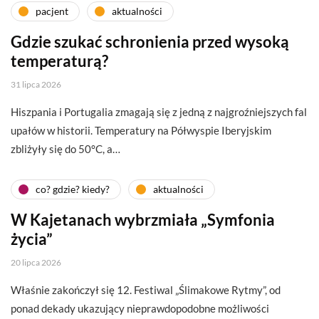
pacjent
aktualności
Gdzie szukać schronienia przed wysoką
temperaturą?
31 lipca 2026
Hiszpania i Portugalia zmagają się z jedną z najgroźniejszych fal
upałów w historii. Temperatury na Półwyspie Iberyjskim
zbliżyły się do 50°C, a…
co? gdzie? kiedy?
aktualności
W Kajetanach wybrzmiała „Symfonia
życia”
20 lipca 2026
Właśnie zakończył się 12. Festiwal „Ślimakowe Rytmy”, od
ponad dekady ukazujący nieprawdopodobne możliwości