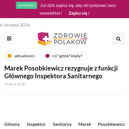
Już dziś zapisz się, aby otrzymywać nasz
NOWOŚĆ!
newsletter!
Zapisz się
6 sierpnia 2026
aktualności
co? gdzie? kiedy?
Marek Posobkiewicz rezygnuje z funkcji
Głównego Inspektora Sanitarnego
20 lipca 2018
Główny Inspektor Sanitarny Marek Posobkiewicz