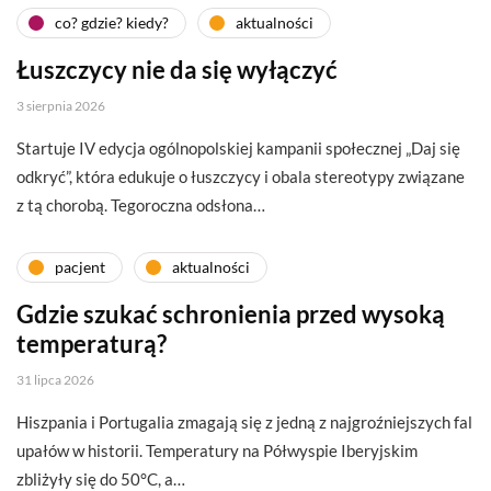
co? gdzie? kiedy?
aktualności
Łuszczycy nie da się wyłączyć
3 sierpnia 2026
Startuje IV edycja ogólnopolskiej kampanii społecznej „Daj się
odkryć”, która edukuje o łuszczycy i obala stereotypy związane
z tą chorobą. Tegoroczna odsłona…
pacjent
aktualności
Gdzie szukać schronienia przed wysoką
temperaturą?
31 lipca 2026
Hiszpania i Portugalia zmagają się z jedną z najgroźniejszych fal
upałów w historii. Temperatury na Półwyspie Iberyjskim
zbliżyły się do 50°C, a…