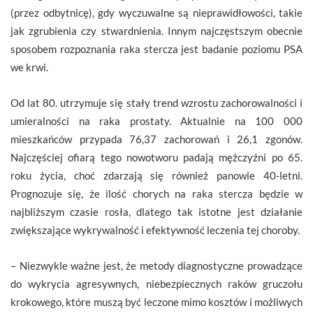
(przez odbytnicę), gdy wyczuwalne są nieprawidłowości, takie
jak zgrubienia czy stwardnienia. Innym najczęstszym obecnie
sposobem rozpoznania raka stercza jest badanie poziomu PSA
we krwi.
Od lat 80. utrzymuje się stały trend wzrostu zachorowalności i
umieralności na raka prostaty. Aktualnie na 100 000
mieszkańców przypada 76,37 zachorowań i 26,1 zgonów.
Najczęściej ofiarą tego nowotworu padają mężczyźni po 65.
roku życia, choć zdarzają się również panowie 40-letni.
Prognozuje się, że ilość chorych na raka stercza będzie w
najbliższym czasie rosła, dlatego tak istotne jest działanie
zwiększające wykrywalność i efektywność leczenia tej choroby.
– Niezwykle ważne jest, że metody diagnostyczne prowadzące
do wykrycia agresywnych, niebezpiecznych raków gruczołu
krokowego, które muszą być leczone mimo kosztów i możliwych