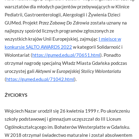
warsztatów dla młodych pacjentów przebywających w Klinice
Pediatrii, Gastroenterologii, Alergologii i Żywienia Dzieci
GUMed. Projekt
Przez Zabawę Do Zdrowia
została uznany na
najlepszy spośród licznych programów zgłoszonych ze
wszystkich krajów Unii Europejskiej, zajmując
I miejsce w
konkursie SALTO AWARDS 2022
w kategorii Solidarność i
Wolontariat (
https://gumed.edu.pl/70651.html
). Ponadto
otrzymał nagrodę specjalną Władz Miasta Gdańska podczas
uroczystej gali
Aktywni w Europejskiej Stolicy Wolontariatu
(
https://gumed.edu.pl/71042.html
).
ŻYCIORYS
Wojciech Nazar urodził się 26 kwietnia 1999 r. Po ukończeniu
szkoły podstawowej i gimnazjum uczęszczał do III Liceum
Ogólnokształcącego im. Bohaterów Westerplatte w Gdańsku.
W 2018 otrzymał świadectwo maturalne i został absolwentem