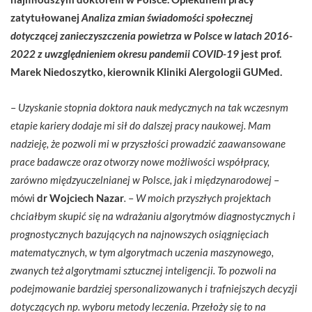
zatytułowanej
Analiza zmian świadomości społecznej
dotyczącej zanieczyszczenia powietrza w Polsce w latach 2016-
2022 z uwzględnieniem okresu pandemii COVID-19
jest prof.
Marek Niedoszytko, kierownik Kliniki Alergologii GUMed.
–
Uzyskanie stopnia doktora nauk medycznych na tak wczesnym
etapie kariery dodaje mi sił do dalszej pracy naukowej. Mam
nadzieję, że pozwoli mi w przyszłości prowadzić zaawansowane
prace badawcze oraz otworzy nowe możliwości współpracy,
zarówno międzyuczelnianej w Polsce, jak i międzynarodowej
–
mówi
dr Wojciech Nazar
.
–
W moich przyszłych projektach
chciałbym skupić się na wdrażaniu algorytmów diagnostycznych i
prognostycznych bazujących na najnowszych osiągnięciach
matematycznych, w tym algorytmach uczenia maszynowego,
zwanych też algorytmami sztucznej inteligencji. To pozwoli na
podejmowanie bardziej spersonalizowanych i trafniejszych decyzji
dotyczących np. wyboru metody leczenia. Przełoży się to na