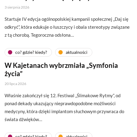
3 sierpnia 2026
Startuje IV edycja ogólnopolskiej kampanii społecznej „Daj się
odkryć”, która edukuje o łuszczycy i obala stereotypy związane
z tą chorobą. Tegoroczna odsłona…
co? gdzie? kiedy?
aktualności
W Kajetanach wybrzmiała „Symfonia
życia”
20 lipca 2026
Właśnie zakończył się 12. Festiwal „Ślimakowe Rytmy”, od
ponad dekady ukazujący nieprawdopodobne możliwości
medycyny, która dzięki implantom słuchowym przywraca do
świata dźwięków…
co? gdzie? kiedy?
aktualności