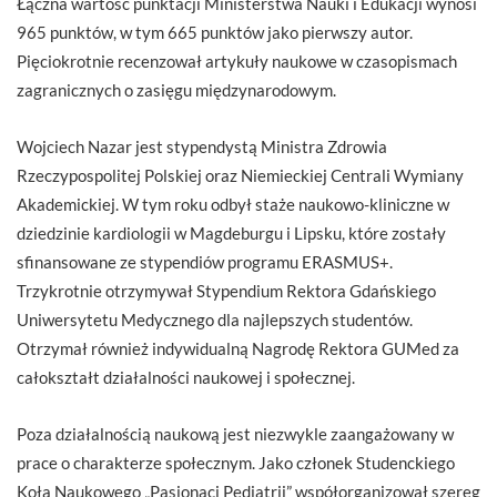
Łączna wartość punktacji Ministerstwa Nauki i Edukacji wynosi
965 punktów, w tym 665 punktów jako pierwszy autor.
Pięciokrotnie recenzował artykuły naukowe w czasopismach
zagranicznych o zasięgu międzynarodowym.
Wojciech Nazar jest stypendystą Ministra Zdrowia
Rzeczypospolitej Polskiej oraz Niemieckiej Centrali Wymiany
Akademickiej. W tym roku odbył staże naukowo-kliniczne w
dziedzinie kardiologii w Magdeburgu i Lipsku, które zostały
sfinansowane ze stypendiów programu ERASMUS+.
Trzykrotnie otrzymywał Stypendium Rektora Gdańskiego
Uniwersytetu Medycznego dla najlepszych studentów.
Otrzymał również indywidualną Nagrodę Rektora GUMed za
całokształt działalności naukowej i społecznej.
Poza działalnością naukową jest niezwykle zaangażowany w
prace o charakterze społecznym. Jako członek Studenckiego
Koła Naukowego „Pasjonaci Pediatrii” współorganizował szereg