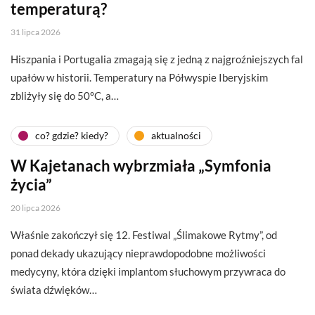
temperaturą?
31 lipca 2026
Hiszpania i Portugalia zmagają się z jedną z najgroźniejszych fal
upałów w historii. Temperatury na Półwyspie Iberyjskim
zbliżyły się do 50°C, a…
co? gdzie? kiedy?
aktualności
W Kajetanach wybrzmiała „Symfonia
życia”
20 lipca 2026
Właśnie zakończył się 12. Festiwal „Ślimakowe Rytmy”, od
ponad dekady ukazujący nieprawdopodobne możliwości
medycyny, która dzięki implantom słuchowym przywraca do
świata dźwięków…