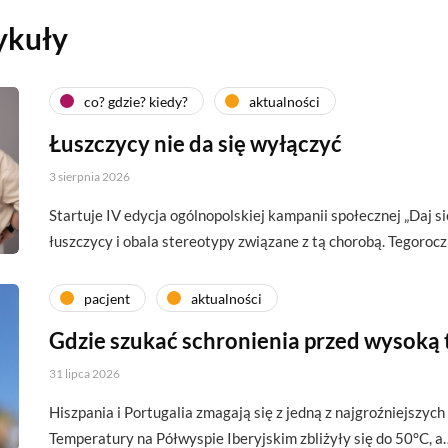
ykuły
co? gdzie? kiedy?
aktualności
Łuszczycy nie da się wyłączyć
3 sierpnia 2026
Startuje IV edycja ogólnopolskiej kampanii społecznej „Daj si
łuszczycy i obala stereotypy związane z tą chorobą. Tegoroc
pacjent
aktualności
Gdzie szukać schronienia przed wysoką
31 lipca 2026
Hiszpania i Portugalia zmagają się z jedną z najgroźniejszych 
Temperatury na Półwyspie Iberyjskim zbliżyły się do 50°C, a