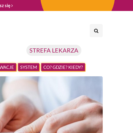
sz się
STREFA LEKARZA
WACJE
SYSTEM
CO? GDZIE? KIEDY?