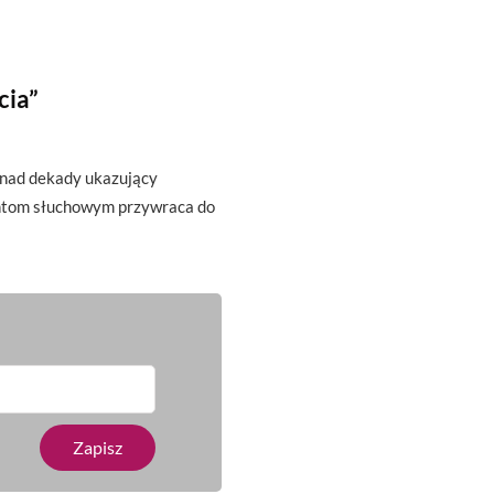
cia”
onad dekady ukazujący
antom słuchowym przywraca do