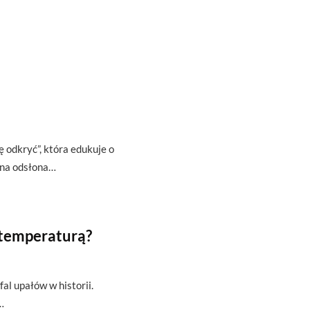
ę odkryć”, która edukuje o
zna odsłona…
 temperaturą?
fal upałów w historii.
…