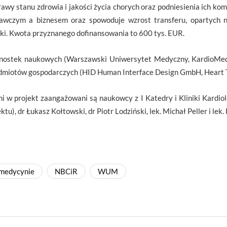
rawy stanu zdrowia i jakości życia chorych oraz podniesienia ich kom
awczym a biznesem oraz spowoduje wzrost transferu, opartych n
ki. Kwota przyznanego dofinansowania to 600 tys. EUR.
dnostek naukowych (Warszawski Uniwersytet Medyczny, KardioMedSil
odmiotów gospodarczych (HID Human Interface Design GmbH, Heart Te
 w projekt zaangażowani są naukowcy z I Katedry i Kliniki Kardiolo
u), dr Łukasz Kołtowski, dr Piotr Lodziński, lek. Michał Peller i lek.
 medycynie
NBCiR
WUM