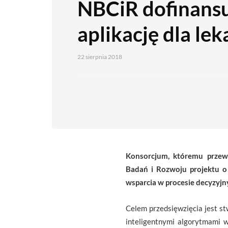
NBCiR dofinans
aplikację dla lek
22 sierpnia 2018
Konsorcjum, któremu prze
Badań i Rozwoju
projektu o 
wsparcia w procesie decyzyj
Celem przedsięwzięcia jest s
inteligentnymi algorytmami 