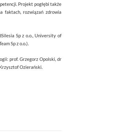
petencji. Projekt pogłębi także
a faktach, rozwiązań zdrowia
esia Sp z o.o., University of
am Sp z o.o.).
gii: prof. Grzegorz Opolski, dr
 Krzysztof Ozierański.