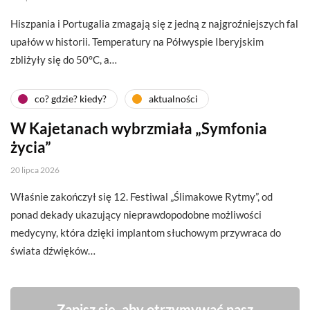
Hiszpania i Portugalia zmagają się z jedną z najgroźniejszych fal
upałów w historii. Temperatury na Półwyspie Iberyjskim
zbliżyły się do 50°C, a…
co? gdzie? kiedy?
aktualności
W Kajetanach wybrzmiała „Symfonia
życia”
20 lipca 2026
Właśnie zakończył się 12. Festiwal „Ślimakowe Rytmy”, od
ponad dekady ukazujący nieprawdopodobne możliwości
medycyny, która dzięki implantom słuchowym przywraca do
świata dźwięków…
Zapisz się, aby otrzymywać nasz