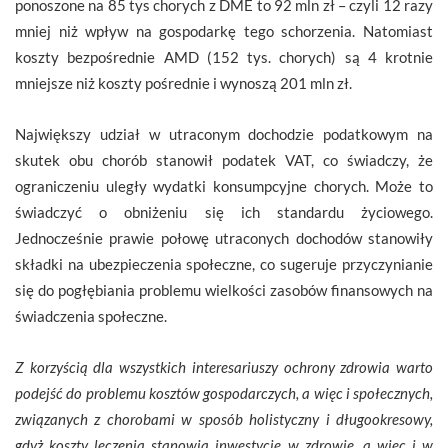
ponoszone na 85 tys chorych z DME to 92 mln zł – czyli 12 razy
mniej niż wpływ na gospodarkę tego schorzenia. Natomiast
koszty bezpośrednie AMD (152 tys. chorych) są 4 krotnie
mniejsze niż koszty pośrednie i wynoszą 201 mln zł.
Największy udział w utraconym dochodzie podatkowym na
skutek obu chorób stanowił podatek VAT, co świadczy, że
ograniczeniu uległy wydatki konsumpcyjne chorych. Może to
świadczyć o obniżeniu się ich standardu życiowego.
Jednocześnie prawie połowę utraconych dochodów stanowiły
składki na ubezpieczenia społeczne, co sugeruje przyczynianie
się do pogłębiania problemu wielkości zasobów finansowych na
świadczenia społeczne.
Z korzyścią dla wszystkich interesariuszy ochrony zdrowia warto
podejść do problemu kosztów gospodarczych, a więc i społecznych,
związanych z chorobami w sposób holistyczny i długookresowy,
gdyż koszty leczenia stanowią inwestycję w zdrowie, a więc i w