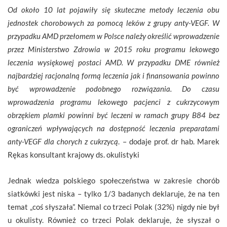
Od około 10 lat pojawiły się skuteczne metody leczenia obu
jednostek chorobowych za pomocą leków z grupy anty-VEGF. W
przypadku AMD przełomem w Polsce należy określić wprowadzenie
przez Ministerstwo Zdrowia w 2015 roku programu lekowego
leczenia wysiękowej postaci AMD. W przypadku DME również
najbardziej racjonalną formą leczenia jak i finansowania powinno
być wprowadzenie podobnego rozwiązania. Do czasu
wprowadzenia programu lekowego pacjenci z cukrzycowym
obrzękiem plamki powinni być leczeni w ramach grupy B84 bez
ograniczeń wpływających na dostępność leczenia preparatami
anty-VEGF dla chorych z cukrzycą
. – dodaje prof. dr hab. Marek
Rękas konsultant krajowy ds. okulistyki
Jednak wiedza polskiego społeczeństwa w zakresie chorób
siatkówki jest niska – tylko 1/3 badanych deklaruje, że na ten
temat „coś słyszała”. Niemal co trzeci Polak (32%) nigdy nie był
u okulisty. Również co trzeci Polak deklaruje, że słyszał o