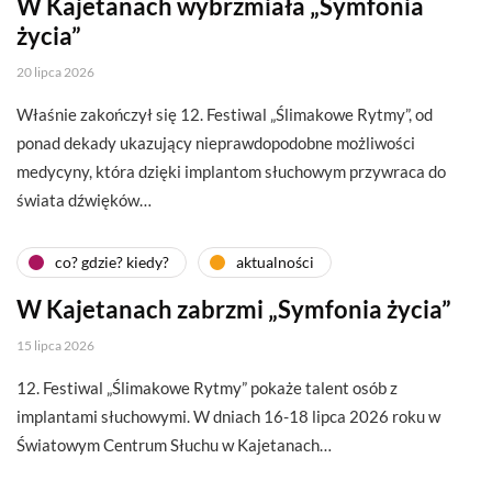
W Kajetanach wybrzmiała „Symfonia
życia”
20 lipca 2026
Właśnie zakończył się 12. Festiwal „Ślimakowe Rytmy”, od
ponad dekady ukazujący nieprawdopodobne możliwości
medycyny, która dzięki implantom słuchowym przywraca do
świata dźwięków…
co? gdzie? kiedy?
aktualności
W Kajetanach zabrzmi „Symfonia życia”
15 lipca 2026
12. Festiwal „Ślimakowe Rytmy” pokaże talent osób z
implantami słuchowymi. W dniach 16-18 lipca 2026 roku w
Światowym Centrum Słuchu w Kajetanach…