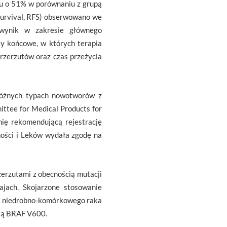
nu o 51% w porównaniu z grupą
 survival, RFS) obserwowano we
 wynik w zakresie głównego
y końcowe, w których terapia
przerzutów oraz czas przeżycia
 różnych typach nowotworów z
ttee for Medical Products for
ię rekomendującą rejestrację
ności i Leków wydała zgodę na
zerzutami z obecnością mutacji
ajach. Skojarzone stosowanie
go niedrobno-komórkowego raka
ją BRAF V600.