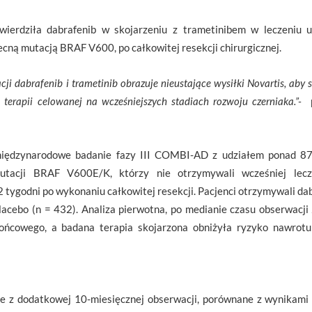
wierdziła dabrafenib w skojarzeniu z trametinibem w leczeniu 
ecną mutacją BRAF V600, po całkowitej resekcji chirurgicznej.
cji dabrafenib i trametinib obrazuje nieustające wysiłki Novartis, aby s
 terapii celowanej na wcześniejszych stadiach rozwoju czerniaka.”-
iędzynarodowe badanie fazy III COMBI-AD z udziałem ponad 87
utacji BRAF V600E/K, którzy nie otrzymywali wcześniej lec
tygodni po wykonaniu całkowitej resekcji. Pacjenci otrzymywali da
lacebo (n = 432). Analiza pierwotna, po medianie czasu obserwacji
ońcowego, a badana terapia skojarzona obniżyła ryzyko nawrot
e z dodatkowej 10-miesięcznej obserwacji, porównane z wynikami 