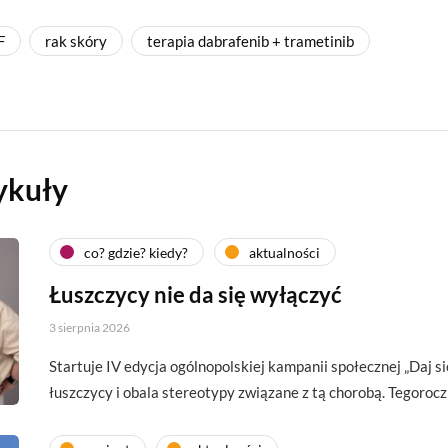
F
rak skóry
terapia dabrafenib + trametinib
ykuły
co? gdzie? kiedy?
aktualności
Łuszczycy nie da się wyłączyć
3 sierpnia 2026
Startuje IV edycja ogólnopolskiej kampanii społecznej „Daj si
łuszczycy i obala stereotypy związane z tą chorobą. Tegoroc