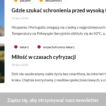
pacjent
aktualności
Gdzie szukać schronienia przed wysoką
31 lipca 2026
Hiszpania i Portugalia zmagają się z jedną z najgroźniejszych 
Temperatury na Półwyspie Iberyjskim zbliżyły się do 50°C, a
lekarz
wszechstronny lekarz
Miłość w czasach cyfryzacji
28 lipca 2026
Dziś nie wyobrażamy sobie życia bez smartfona, bo interne
kroku. Chętnie korzystamy z mediów społecznościowych, a c
Zapisz się, aby otrzymywać nasz newsletter