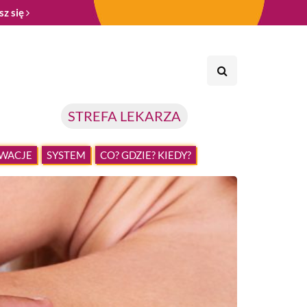
sz się
STREFA LEKARZA
WACJE
SYSTEM
CO? GDZIE? KIEDY?