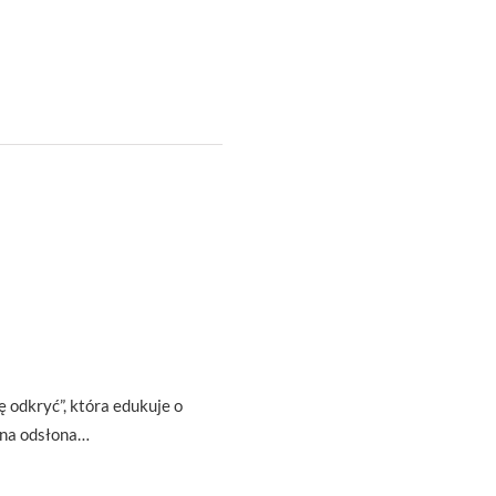
ę odkryć”, która edukuje o
zna odsłona…