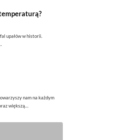
 temperaturą?
fal upałów w historii.
…
t towarzyszy nam na każdym
oraz większą…