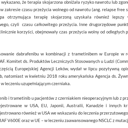
) wykazano, że terapia skojarzona obniżała ryzyko nawrotu lub zgo
 w zakresie czasu przeżycia wolnego od nawrotu (ang. relapse free
upa otrzymująca terapię skojarzoną uzyskała również lepszy
ego, czyli czasu całkowitego przeżycia. Inne drugorzędowe punkt
linicznie korzyści, obejmowały czas przeżycia wolny od odległych 
osowanie dabrafenibu w kombinacji z trametinibem w Europie w
F. Komitet ds. Produktów Leczniczych Stosowanych u Ludzi (Commi
ęścią Europejskiej Agencji Leków, wydał w lipcu pozytywną opin
nib, natomiast w kwietniu 2018 roku amerykańska Agencja ds. Żyw
 w leczeniu uzupełniającym czerniaka.
nib i trametinib u pacjentów z czerniakiem nieoperacyjnym lub z pr
estrowane w USA, EU, Japonii, Australii, Kanadzie i innych kr
rejestrowano również w USA we wskazaniu do leczenia przerzutowe
 BRAF V600E oraz w UE – w leczeniu zaawansowanego NSCLC z mutac