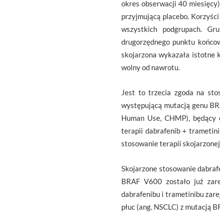
okres obserwacji 40 miesięcy
przyjmującą placebo. Korzyści
wszystkich podgrupach. Gr
drugorzędnego punktu końcow
skojarzona wykazała istotne k
wolny od nawrotu.
Jest to trzecia zgoda na st
występującą mutacją genu BRA
Human Use, CHMP), będący cz
terapii dabrafenib + trameti
stosowanie terapii skojarzonej
Skojarzone stosowanie dabrafe
BRAF V600 zostało już zarej
dabrafenibu i trametinibu za
płuc (ang. NSCLC) z mutacją