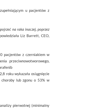
uzupełniającym u pacjentów z
pojrzeć na raka inaczej, poprzez
powiedziała Liz Barrett, CEO,
0 pacjentów z czerniakiem w
zenia przeciwnowotworowego,
brafenib
 2,8 roku wykazała osiągnięcie
u choroby lub zgonu o 53% w
analizy pierwotnej (minimalny