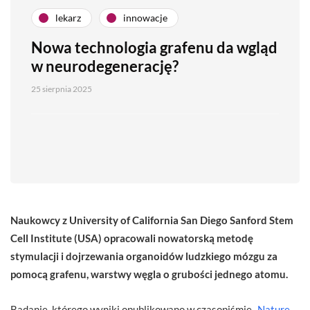
lekarz
innowacje
Nowa technologia grafenu da wgląd
w neurodegenerację?
25 sierpnia 2025
Naukowcy z University of California San Diego Sanford Stem
Cell Institute (USA) opracowali nowatorską metodę
stymulacji i dojrzewania organoidów ludzkiego mózgu za
pomocą grafenu, warstwy węgla o grubości jednego atomu.
Badanie, którego wyniki opublikowano w czasopiśmie „
Nature