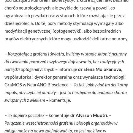
pochodzące z komórek macierzystych, które są cenne w badaniu
chorób neurologicznych, ale zwykle dojrzewają powoli, co
ogranicza ich przydatność w stanach, które rozwijają się przez
dziesięciolecia. Do tej pory metody stymulacji wymagały albo
modyfikacji genetycznej (optogenetyki), albo bezpośrednich
prądów elektrycznych, które mogą uszkodzić delikatne neurony.
–
Korzystając z grafenu i światła, byliśmy w stanie skłonić neurony
do tworzenia połączeń i szybszego dojrzewania, bez tradycyjnych
narzędzi optogenetycznych
– informuje
dr Elena Molokanova
,
współautorka i dyrektor generalna oraz wynalazca technologii
GraMOS w NeurANO Bioscience. –
To tak, jakby dać im delikatny
impuls, aby szybciej dorosły – jest to niezbędne do badania chorób
związanych z wiekiem
– komentuje.
–
To dopiero początek
– komentuje
dr Alysson Muotri
. –
Połączenie wszechstronności grafenu i biologii organoidów w
mózgu może na nowo zdefiniować to, co jest możliwe w