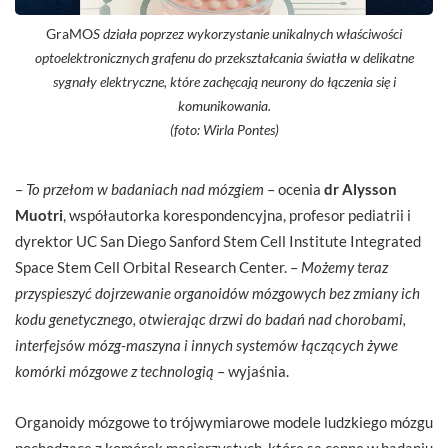
GraMO
S działa poprzez wykorzystanie unikalnych właściwości
optoelektronicznych grafenu do przekształcania światła w delikatne
sygnały elektryczne, które zachęcają neurony do łączenia się i
komunikowania.
(foto: Wirla Pontes)
–
To przełom w badaniach nad mózgiem
– ocenia
dr Alysson
Muotri
, współautorka korespondencyjna, profesor pediatrii i
dyrektor UC San Diego Sanford Stem Cell Institute Integrated
Space Stem Cell Orbital Research Center. –
Możemy teraz
przyspieszyć dojrzewanie organoidów mózgowych bez zmiany ich
kodu genetycznego, otwierając drzwi do badań nad chorobami,
interfejsów mózg-maszyna i innych systemów łączących żywe
komórki mózgowe z technologią
– wyjaśnia.
Organoidy mózgowe to trójwymiarowe modele ludzkiego mózgu