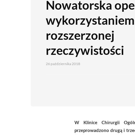
Nowatorska oper
wykorzystaniem
rozszerzonej
rzeczywistości
26 października 2018
W Klinice Chirurgii Ogó
przeprowadzono drugą i trzec