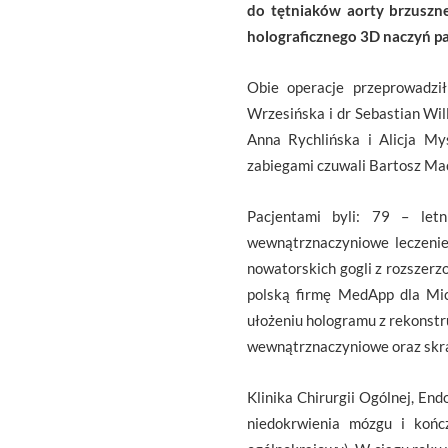
do tętniaków aorty brzuszne
holograficznego 3D naczyń pa
Obie operacje przeprowadzi
Wrzesińska i dr Sebastian Wil
Anna Rychlińska i Alicja My
zabiegami czuwali Bartosz Mac
Pacjentami byli: 79 – let
wewnątrznaczyniowe leczenie
nowatorskich gogli z rozszer
polską firmę MedApp dla Mic
ułożeniu hologramu z rekonst
wewnątrznaczyniowe oraz skra
Klinika Chirurgii Ogólnej, E
niedokrwienia mózgu i kończ