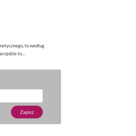
u
gnetycznego, to według
arzędzie to…