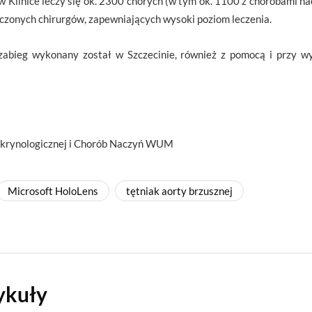
w Klinice leczy się ok. 2300 chorych (w tym ok. 1100 z chorobami 
czonych chirurgów, zapewniających wysoki poziom leczenia.
zabieg wykonany został w Szczecinie, również z pomocą i przy wy
dokrynologicznej i Chorób Naczyń WUM
Microsoft HoloLens
tętniak aorty brzusznej
ykuły