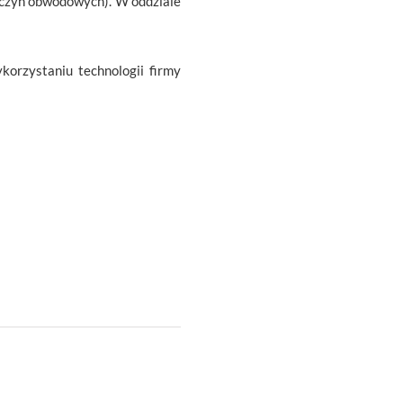
naczyń obwodowych). W oddziale
korzystaniu technologii firmy