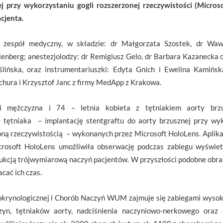
j przy wykorzystaniu gogli rozszerzonej rzeczywistości (Micro
cjenta.
ł zespół medyczny, w składzie: dr Małgorzata Szostek, dr Wawr
lenberg; anestezjolodzy: dr Remigiusz Gelo, dr Barbara Kazanecka 
ślińska, oraz instrumentariuszki: Edyta Gnich i Ewelina Kamińsk
hura i Krzysztof Janc z firmy MedApp z Krakowa.
ni mężczyzna i 74 – letnia kobieta z tętniakiem aorty brz
 tętniaka – implantację stentgraftu do aorty brzusznej przy wyk
zoną rzeczywistością – wykonanych przez Microsoft HoloLens. Aplik
rosoft HoloLens umożliwiła obserwację podczas zabiegu wyświe
rukcją trójwymiarową naczyń pacjentów. W przyszłości podobne obra
cać ich czas.
ndokrynologicznej i Chorób Naczyń WUM zajmuje się zabiegami wysok
yn, tętniaków aorty, nadciśnienia naczyniowo-nerkowego oraz c