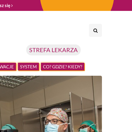
sz się
STREFA LEKARZA
WACJE
SYSTEM
CO? GDZIE? KIEDY?