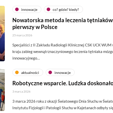
innowacje
co? gdzie? kiedy?
Nowatorska metoda leczenia tętniaków
pierwszy w Polsce
25 marca 2026
Specjaliści z II Zakładu Radiologii Klinicznej CSK UCK WUM
kraju zabieg wewnątrznaczyniowego leczenia tętniaka mózg
innowacyjnego…
aktualności
innowacje
Robotyczne wsparcie. Ludzka doskonał
3 marca 2026
3 marca 2026 roku z okazji Światowego Dnia Słuchu w Świ
Instytutu Fizjologii i Patologii Słuchu w Kajetanach odbyły s