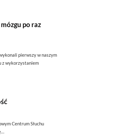
 mózgu po raz
 wykonali pierwszy w naszym
u z wykorzystaniem
ość
atowym Centrum Słuchu
ię…