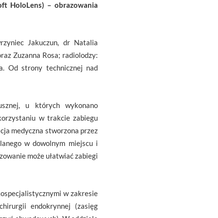
soft HoloLens) – obrazowania
zyniec Jakuczun, dr Natalia
oraz Zuzanna Rosa; radiolodzy:
a. Od strony technicznej nad
usznej, u których wykonano
orzystaniu w trakcie zabiegu
acja medyczna stworzona przez
tlanego w dowolnym miejscu i
zowanie może ułatwiać zabiegi
ospecjalistycznymi w zakresie
hirurgii endokrynnej (zasięg