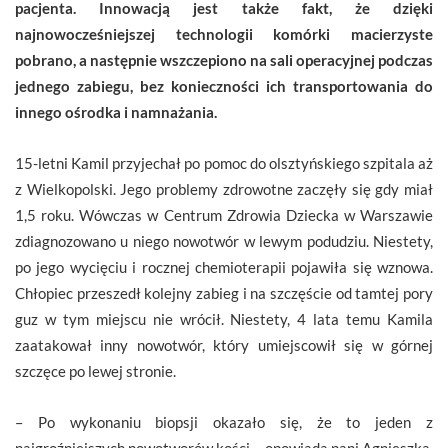
pacjenta. Innowacją jest także fakt, że dzięki
najnowocześniejszej technologii komórki macierzyste
pobrano, a następnie wszczepiono na sali operacyjnej podczas
jednego zabiegu, bez konieczności ich transportowania do
innego ośrodka i namnażania.
15-letni Kamil przyjechał po pomoc do olsztyńskiego szpitala aż
z Wielkopolski. Jego problemy zdrowotne zaczęły się gdy miał
1,5 roku. Wówczas w Centrum Zdrowia Dziecka w Warszawie
zdiagnozowano u niego nowotwór w lewym podudziu. Niestety,
po jego wycięciu i rocznej chemioterapii pojawiła się wznowa.
Chłopiec przeszedł kolejny zabieg i na szczęście od tamtej pory
guz w tym miejscu nie wrócił. Niestety, 4 lata temu Kamila
zaatakował inny nowotwór, który umiejscowił się w górnej
szczęce po lewej stronie.
– Po wykonaniu biopsji okazało się, że to jeden z
najgroźniejszych nowotworów kości – opowiada pani Agnieszka,