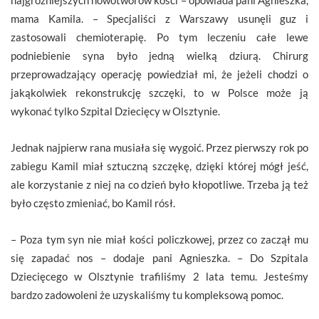
mama Kamila. – Specjaliści z Warszawy usunęli guz i
zastosowali chemioterapię. Po tym leczeniu całe lewe
podniebienie syna było jedną wielką dziurą. Chirurg
przeprowadzający operację powiedział mi, że jeżeli chodzi o
jakąkolwiek rekonstrukcję szczęki, to w Polsce może ją
wykonać tylko Szpital Dziecięcy w Olsztynie.
Jednak najpierw rana musiała się wygoić. Przez pierwszy rok po
zabiegu Kamil miał sztuczną szczękę, dzięki której mógł jeść,
ale korzystanie z niej na co dzień było kłopotliwe. Trzeba ją też
było często zmieniać, bo Kamil rósł.
– Poza tym syn nie miał kości policzkowej, przez co zaczął mu
się zapadać nos – dodaje pani Agnieszka. – Do Szpitala
Dziecięcego w Olsztynie trafiliśmy 2 lata temu. Jesteśmy
bardzo zadowoleni że uzyskaliśmy tu kompleksową pomoc.