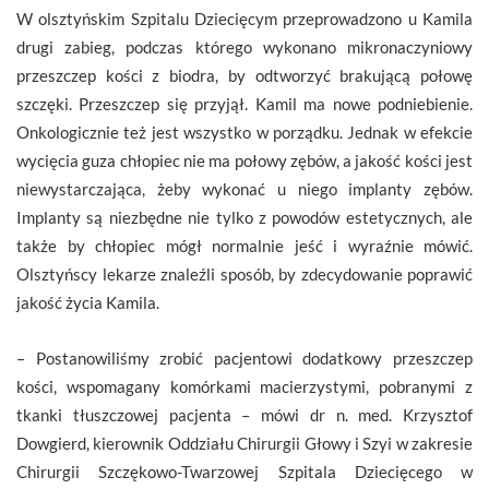
W olsztyńskim Szpitalu Dziecięcym przeprowadzono u Kamila
drugi zabieg, podczas którego wykonano mikronaczyniowy
przeszczep kości z biodra, by odtworzyć brakującą połowę
szczęki. Przeszczep się przyjął. Kamil ma nowe podniebienie.
Onkologicznie też jest wszystko w porządku. Jednak w efekcie
wycięcia guza chłopiec nie ma połowy zębów, a jakość kości jest
niewystarczająca, żeby wykonać u niego implanty zębów.
Implanty są niezbędne nie tylko z powodów estetycznych, ale
także by chłopiec mógł normalnie jeść i wyraźnie mówić.
Olsztyńscy lekarze znaleźli sposób, by zdecydowanie poprawić
jakość życia Kamila.
– Postanowiliśmy zrobić pacjentowi dodatkowy przeszczep
kości, wspomagany komórkami macierzystymi, pobranymi z
tkanki tłuszczowej pacjenta – mówi dr n. med. Krzysztof
Dowgierd, kierownik Oddziału Chirurgii Głowy i Szyi w zakresie
Chirurgii Szczękowo-Twarzowej Szpitala Dziecięcego w